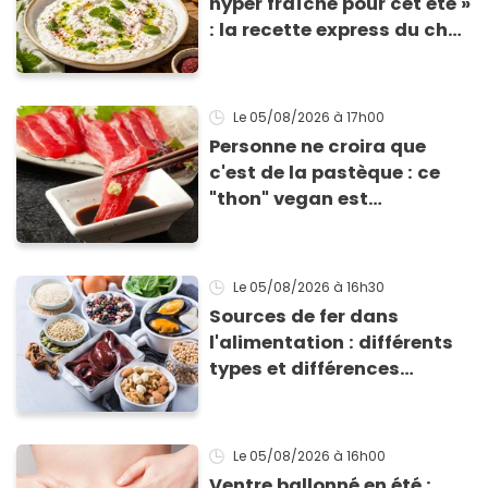
hyper fraîche pour cet été »
: la recette express du chef
Éric Frechon pour
accompagner vos
grillades
Le 05/08/2026
à 17h00
Personne ne croira que
c'est de la pastèque : ce
"thon" vegan est
totalement bluffant
Le 05/08/2026
à 16h30
Sources de fer dans
l'alimentation : différents
types et différences
d'absorption par le corps
Le 05/08/2026
à 16h00
Ventre ballonné en été :