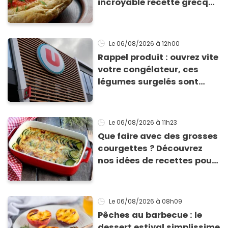
incroyable recette grecque
à base de pain rassis et de
tomates
Le 06/08/2026
à 12h00
Rappel produit : ouvrez vite
votre congélateur, ces
légumes surgelés sont
contaminés par la Listeria
Le 06/08/2026
à 11h23
Que faire avec des grosses
courgettes ? Découvrez
nos idées de recettes pour
les cuisiner
Le 06/08/2026
à 08h09
Pêches au barbecue : le
dessert estival simplissime