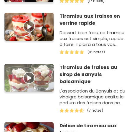
(17 notes)
Tiramisu aux fraises en
verrine rapide
Dessert bien frais, ce tiramisu
aux fraises est simple, rapide
à faire. Il plaira à tous vos
convives. Le sirop est
(16 notes)
aromatisé à la menth…
Tiramisu de fraises au
sirop de Banyuls
balsamique
L'association du Banyuls et du
vinaigre balsamique exalte le
parfum des fraises dans ce
dessert printanier et raffiné.
(7 notes)
Délice de tiramisu aux