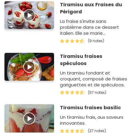
Tiramisu aux Fraises du
Périgord
La fraise s'invite sans
problème dans ce dessert
italien. Elle se marie
parfaitement bien au
(9 notes)
moelleux de la crème au
mascarpone.
Tiramisu fraises
spéculoos
Un tiramisu fondant et
croquant, composé de fraises
gariguettes et de spéculoos.
(57 notes)
Tiramisu fraises basilic
Un tiramisu frais, aux saveurs
innovantes.
(37 notes)