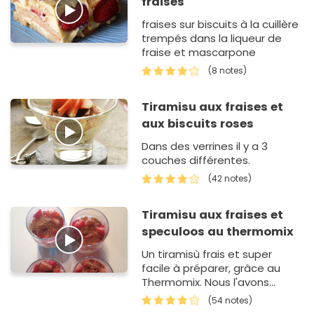
fraises
fraises sur biscuits à la cuillère
trempés dans la liqueur de
fraise et mascarpone
(8 notes)
Tiramisu aux fraises et
aux biscuits roses
Dans des verrines il y a 3
couches différentes.
(42 notes)
Tiramisu aux fraises et
speculoos au thermomix
Un tiramisù frais et super
facile à préparer, grâce au
Thermomix. Nous l'avons
dressé dans des terrines
(54 notes)
individuelles, mais vous p…