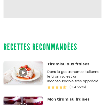
RECETTES RECOMMANDÉES
Tiramisu aux fraises
Dans la gastronomie italienne,
le tiramisu est un
incontournable très apprécié
un peu partout dans le
(654 notes)
monde. C'est un dessert
simple &agra…
Mon tiramisu fraises