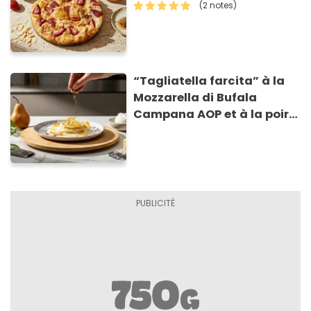
(2 notes)
“Tagliatella farcita” à la
Mozzarella di Bufala
Campana AOP et à la poire
caramélisée, sur fondue et
tuiles croustillants de
Asiago AOP