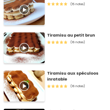
(15 notes)
Tiramisu au petit brun
(16 notes)
Tiramisu aux spéculoos
inratable
(16 notes)