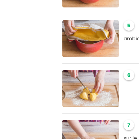
5
ambia
6
7
sur le