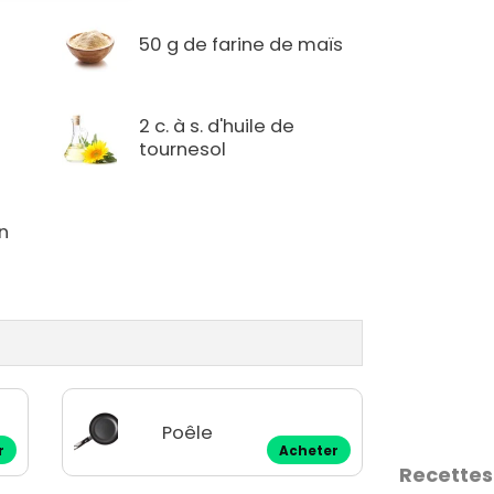
50 g de farine de maïs
2 c. à s. d'huile de
tournesol
in
Poêle
r
Acheter
Recettes