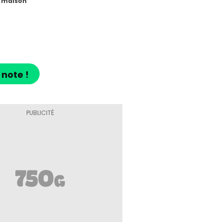
s maison
 note !