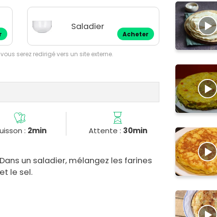
Saladier
r
Acheter
 vous serez redirigé vers un site externe.
uisson :
2min
Attente :
30min
Dans un saladier, mélangez les farines
et le sel.