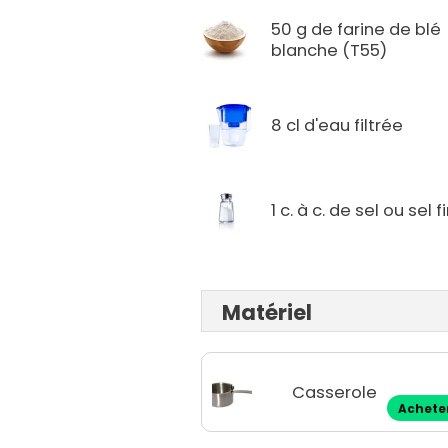
50 g de farine de blé
blanche (T55)
8 cl d'eau filtrée
1 c. à c. de sel ou sel f
Matériel
Casserole
Achete