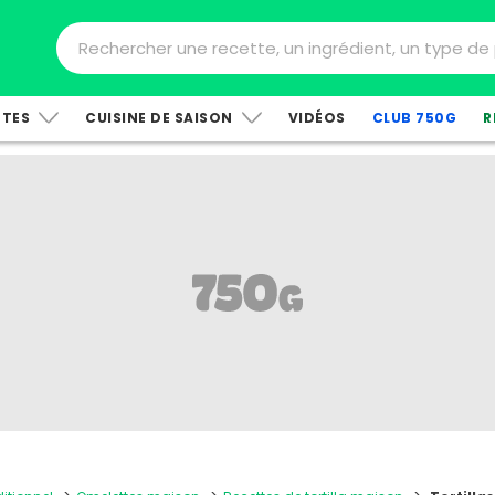
TTES
CUISINE DE SAISON
VIDÉOS
CLUB 750G
R