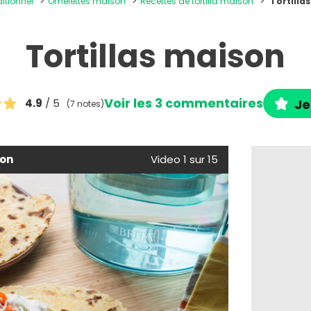
ditionnel
Omelettes maison
Recettes de tortilla maison
Tortilla
Tortillas maison
Voir les 3 commentaires
4.9
/ 5
Je
(7 notes)
son
Video 1 sur 15