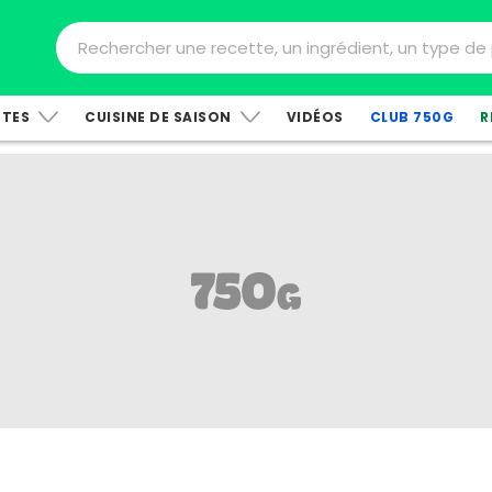
TTES
CUISINE DE SAISON
VIDÉOS
CLUB 750G
R