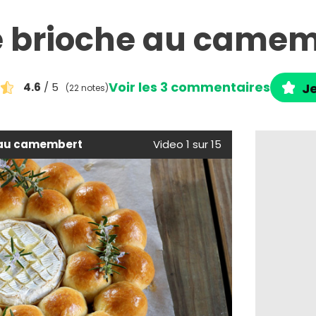
e brioche au came
Voir les 3 commentaires
4.6
/ 5
Je
(22 notes)
e au camembert
Video 1 sur 15