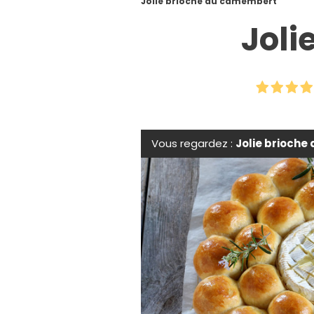
Jolie brioche au camembert
Joli
Vous regardez :
Jolie brioch