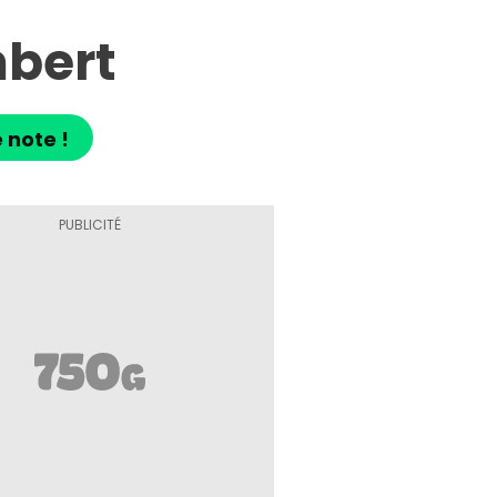
mbert
 note !