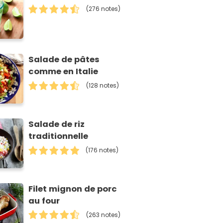
(276 notes)
Salade de pâtes
comme en Italie
(128 notes)
Salade de riz
traditionnelle
(176 notes)
Filet mignon de porc
au four
(263 notes)