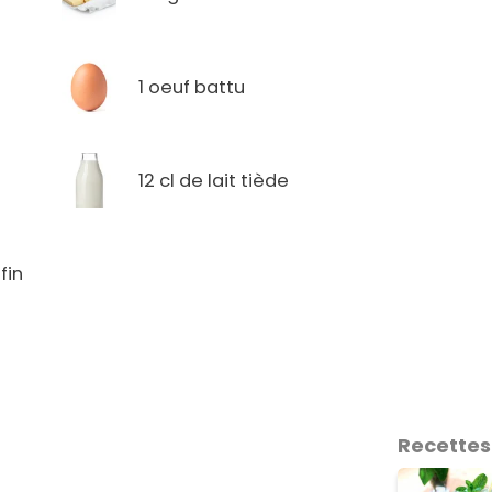
1 oeuf battu
12 cl de lait tiède
 fin
Recettes