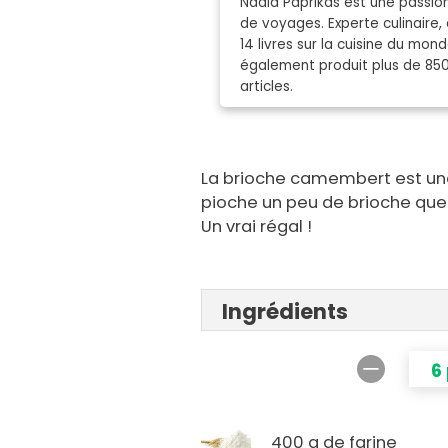
Nadia Paprikas est une passion
de voyages. Experte culinaire, 
14 livres sur la cuisine du mo
également produit plus de 85
articles.
La brioche camembert est une
pioche un peu de brioche que
Un vrai régal !
Ingrédients
6
400 g de farine