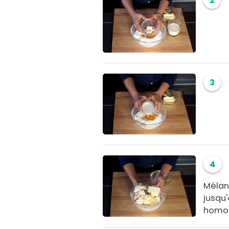
2
3
4
Mélan
jusqu'
homog