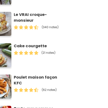
Le VRAI croque-
monsieur
(340 notes)
Cake courgette
(21 notes)
Poulet maison façon
KFC
(62 notes)