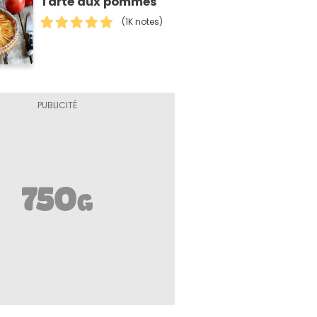
Tarte aux pommes
(1K notes)