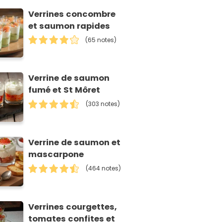
Verrines concombre
et saumon rapides
(65 notes)
Verrine de saumon
fumé et St Môret
(303 notes)
Verrine de saumon et
mascarpone
(464 notes)
Verrines courgettes,
tomates confites et