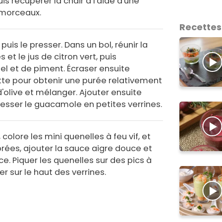
is récupérer la chair à l'aide d'une
n morceaux.
Recettes
 puis le presser. Dans un bol, réunir la
s et le jus de citron vert, puis
el et de piment. Écraser ensuite
tte pour obtenir une purée relativement
e d'olive et mélanger. Ajouter ensuite
resser le guacamole en petites verrines.
olore les mini quenelles à feu vif, et
orées, ajouter la sauce aigre douce et
e. Piquer les quenelles sur des pics à
er sur le haut des verrines.