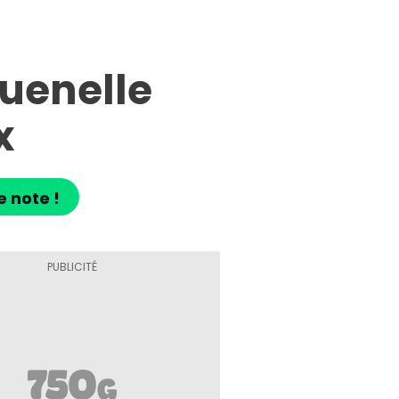
uenelle
x
e note !