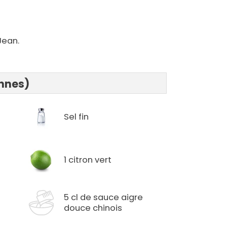
Jean.
onnes)
Sel fin
1 citron vert
5 cl de sauce aigre
douce chinois