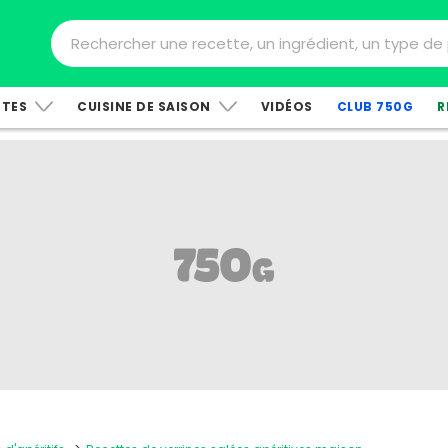
TTES
CUISINE DE SAISON
VIDÉOS
CLUB 750G
R