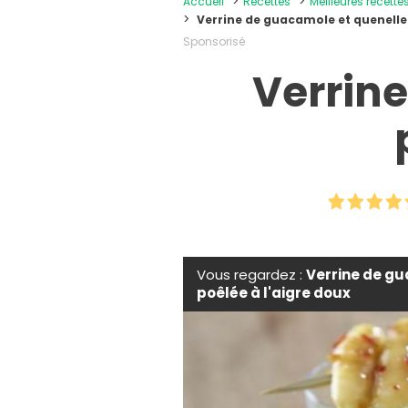
Accueil
Recettes
Meilleures recettes
Verrine de guacamole et quenelle 
Sponsorisé
Verrin
Vous regardez :
Verrine de g
poêlée à l'aigre doux