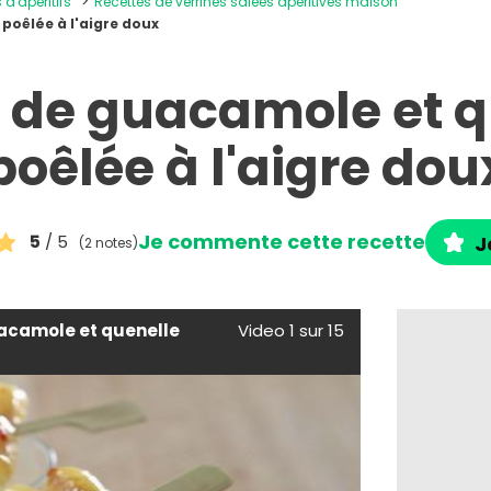
 d'apéritifs
Recettes de verrines salées apéritives maison
poêlée à l'aigre doux
e de guacamole et q
poêlée à l'aigre dou
Je commente cette recette
5
/ 5
J
(2 notes)
uacamole et quenelle
Video 1 sur 15