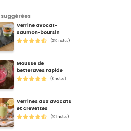
 suggérées
Verrine avocat-
saumon-boursin
(310 notes)
Mousse de
betteraves rapide
(3 notes)
Verrines aux avocats
et crevettes
(101 notes)