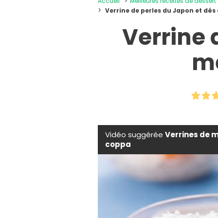
Accueil
Meilleures recettes de dessert
Verrine de perles du Japon et dés
Verrine 
me
Vidéo suggérée
Verrines de m
coppa