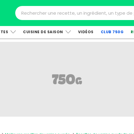
TTES
CUISINE DE SAISON
VIDÉOS
CLUB 750G
R