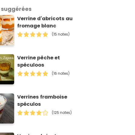
 suggérées
Verrine d'abricots au
fromage blanc
(15 notes)
Verrine pêche et
spéculoos
(16 notes)
Verrines framboise
spéculos
(125 notes)