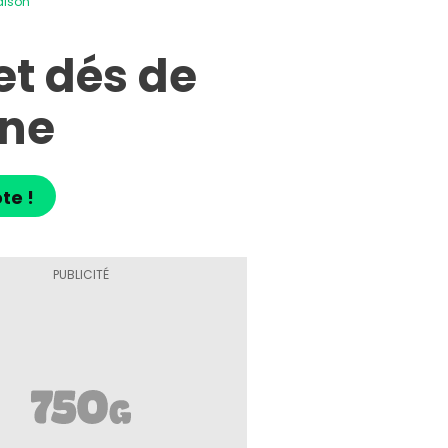
aison
et dés de
une
te !