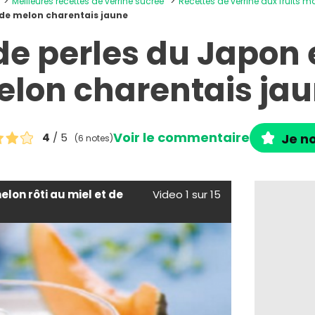
Meilleures recettes de verrine sucrée
Recettes de verrine aux fruits m
 de melon charentais jaune
de perles du Japon 
lon charentais ja
Voir le commentaire
4
/ 5
Je no
(6 notes)
elon rôti au miel et de
Video 1 sur 15