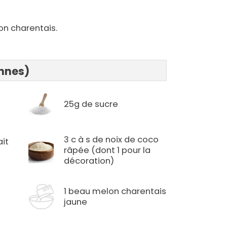
on charentais.
onnes)
25g de sucre
3 c à s de noix de coco
ait
râpée (dont 1 pour la
décoration)
e
1 beau melon charentais
jaune