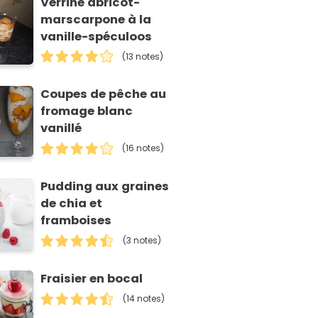
Verrine abricot-
marscarpone à la
vanille-spéculoos
(13 notes)
Coupes de pêche au
fromage blanc
vanillé
(16 notes)
Pudding aux graines
de chia et
framboises
(3 notes)
Fraisier en bocal
(14 notes)