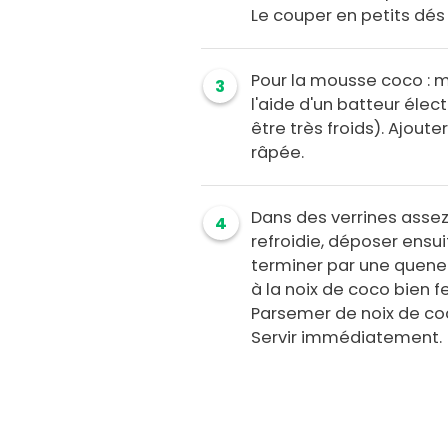
Le couper en petits dés 
Pour la mousse coco : m
3
l'aide d'un batteur élect
être très froids). Ajout
râpée.
Dans des verrines assez
4
refroidie, déposer ens
terminer par une quenel
à la noix de coco bien f
Parsemer de noix de co
Servir immédiatement.