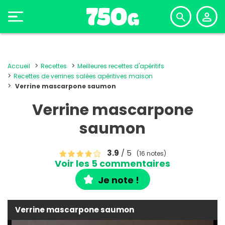
Accueil
Recettes
Meilleures recettes d'apéritifs
Recettes de verrines salées apéritives maison
Verrine mascarpone saumon
Verrine mascarpone
saumon
3.9
/ 5
(16 notes)
Voir les 5 commentaires
Je note !
Verrine mascarpone saumon