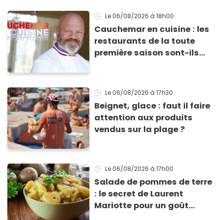
les conserver sans qu’elles
ne fondent !
Le 06/08/2026
à 18h00
Cauchemar en cuisine : les
restaurants de la toute
première saison sont-ils
encore ouverts ?
Le 06/08/2026
à 17h30
Beignet, glace : faut il faire
attention aux produits
vendus sur la plage ?
Le 06/08/2026
à 17h00
Salade de pommes de terre
: le secret de Laurent
Mariotte pour un goût
inimitable