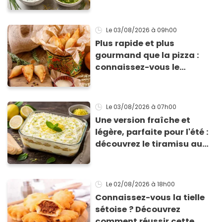
fraîches à tester d'urgence
pour vos barbecues et
salades
Le 03/08/2026
à 09h00
Plus rapide et plus
gourmand que la pizza :
connaissez-vous le
Panzerotto, la star du
street-food italien ? (Facile
à refaire à la maison)
Le 03/08/2026
à 07h00
Une version fraîche et
légère, parfaite pour l'été :
découvrez le tiramisu au
citron de Viviana, la
gagnante de Top Chef !
Le 02/08/2026
à 18h00
Connaissez-vous la tielle
sétoise ? Découvrez
comment réussir cette