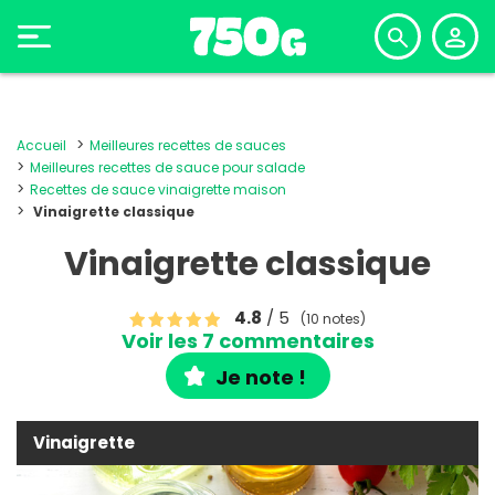
Accueil
Meilleures recettes de sauces
Meilleures recettes de sauce pour salade
Recettes de sauce vinaigrette maison
Vinaigrette classique
Vinaigrette classique
4.8
/ 5
(10 notes)
Voir les 7 commentaires
Je note !
Vinaigrette