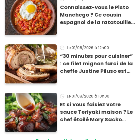
Connaissez-vous le Pisto
Manchego ? Ce cousin
espagnol de la ratatouille
qui se prépare en 20 min
pour moins de 4 € !
Le 01/08/2026
à 12h00
“30 minutes pour cuisiner”
: ce filet mignon farci de la
cheffe Justine Piluso est
une recette à tester
absolument !
Le 01/08/2026
à 10h00
Et si vous faisiez votre
sauce Teriyaki maison ? Le
chef étoilé Mory Sacko
vous montre comment
faire !