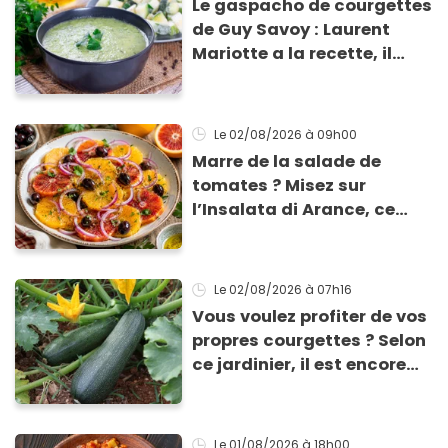
Le gaspacho de courgettes
de Guy Savoy : Laurent
Mariotte a la recette, il
vous la donne !
Le 02/08/2026
à 09h00
Marre de la salade de
tomates ? Misez sur
l’Insalata di Arance, ce
plat sicilien à l’orange,
olives et oignon rouge qui
est une merveille de
Le 02/08/2026
à 07h16
fraîcheur !
Vous voulez profiter de vos
propres courgettes ? Selon
ce jardinier, il est encore
temps de les planter pour
les récolter dès la fin de
l’été !
Le 01/08/2026
à 18h00