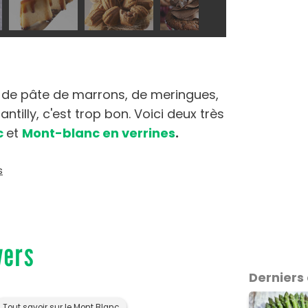
de pâte de marrons, de meringues,
tilly, c'est trop bon. Voici deux très
c
et
Mont-blanc en verrines
.
s
vers
Derniers 
Tout savoir sur le Mont Blanc