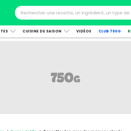
TTES
CUISINE DE SAISON
VIDÉOS
CLUB 750G
R