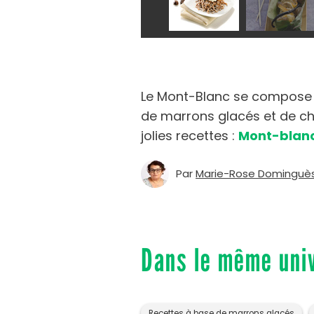
Le Mont-Blanc se compose 
de marrons glacés et de chan
jolies recettes :
Mont-blan
Par
Marie-Rose Dominguè
Dans le même uni
Recettes à base de marrons glacés