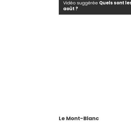
Vidéo suggérée
Quels sont le
août ?
Le Mont-Blanc