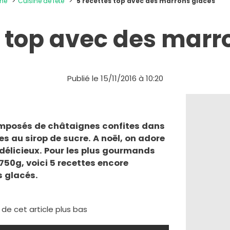
ine
Cuisine de fête
5 recettes top avec des marrons glacés
s top avec des marr
Publié le 15/11/2016 à 10:20
mposés de châtaignes confites dans
es au sirop de sucre. A noël, on adore
 délicieux. Pour les plus gourmands
750g, voici 5 recettes encore
s glacés.
e de cet article plus bas