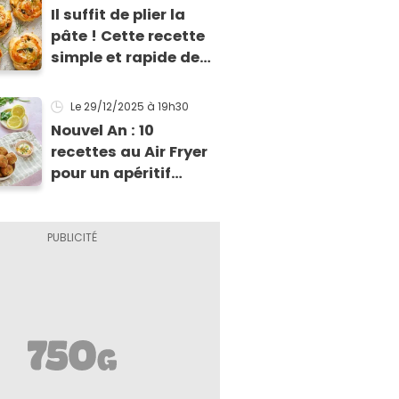
Il suffit de plier la
pâte ! Cette recette
simple et rapide de
feuilletés va vous
sauver pour l’apéritif
Le 29/12/2025
à 19h30
de Noël
Nouvel An : 10
recettes au Air Fryer
pour un apéritif
dînatoire