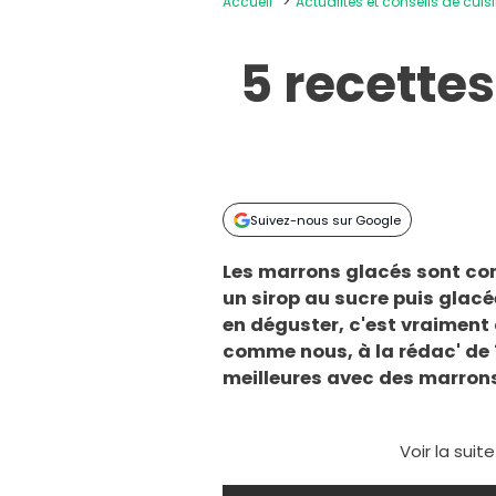
Accueil
Actualités et conseils de cuis
5 recette
Suivez-nous sur Google
Les marrons glacés sont co
un sirop au sucre puis glacé
en déguster, c'est vraiment
comme nous, à la rédac' de 
meilleures avec des marron
Voir la suit