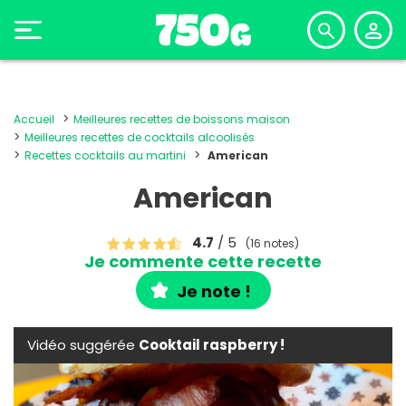
Accueil
Meilleures recettes de boissons maison
Meilleures recettes de cocktails alcoolisés
Recettes cocktails au martini
American
American
4.7
/ 5
(16 notes)
Je commente cette recette
Je note !
Vidéo suggérée
Cooktail raspberry !