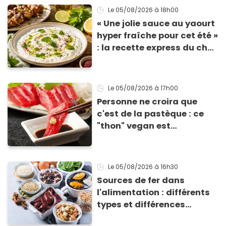
Le 05/08/2026
à 18h00
« Une jolie sauce au yaourt
hyper fraîche pour cet été »
: la recette express du chef
Éric Frechon pour
accompagner vos
grillades
Le 05/08/2026
à 17h00
Personne ne croira que
c'est de la pastèque : ce
"thon" vegan est
totalement bluffant
Le 05/08/2026
à 16h30
Sources de fer dans
l'alimentation : différents
types et différences
d'absorption par le corps