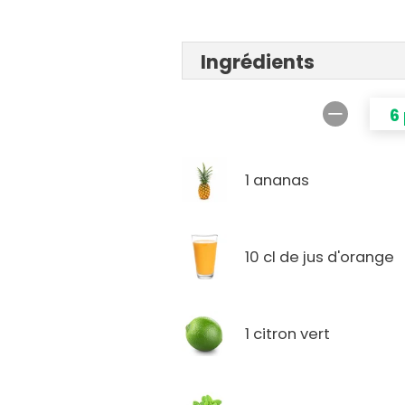
Ingrédients
6
1 ananas
10 cl de jus d'orange
1 citron vert