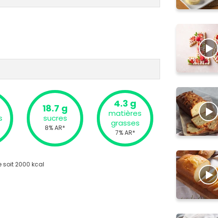
4.3 g
18.7 g
matières
s
sucres
grasses
8% AR*
7% AR*
 soit 2000 kcal