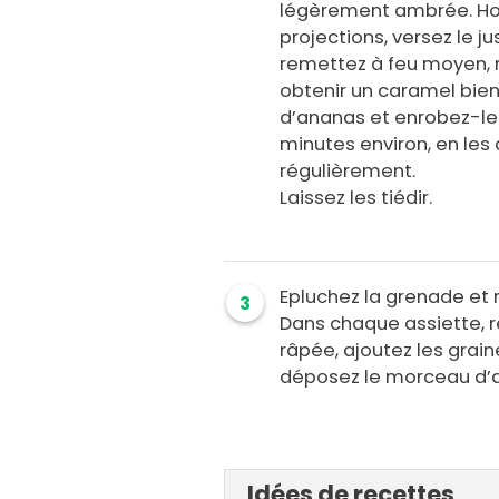
légèrement ambrée. Hors
projections, versez le j
remettez à feu moyen, 
obtenir un caramel bie
d’ananas et enrobez-le
minutes environ, en les 
régulièrement.
Laissez les tiédir.
Epluchez la grenade et r
3
Dans chaque assiette, r
râpée, ajoutez les grai
déposez le morceau d’an
Idées de recettes