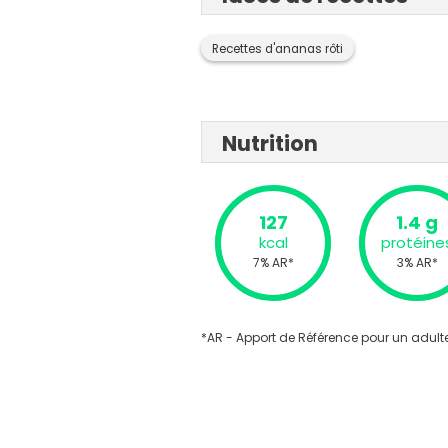
Recettes d'ananas rôti
Nutrition
127
1.4 g
kcal
protéine
7% AR*
3% AR*
*AR - Apport de Référence pour un adulte