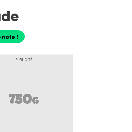
ade
 note !