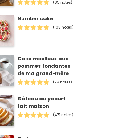
(85 notes)
Number cake
(108 notes)
Cake moelleux aux
pommes fondantes
de ma grand-mère
(78 notes)
Gâteau au yaourt
fait maison
(471 notes)