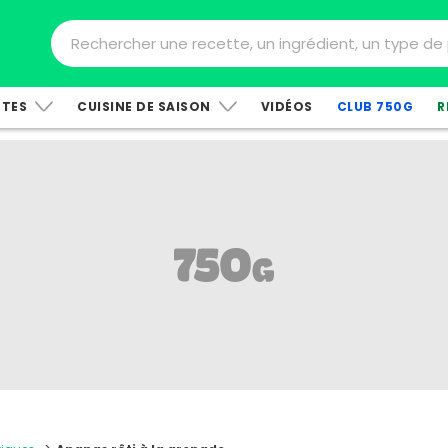
TTES
CUISINE DE SAISON
VIDÉOS
CLUB 750G
R