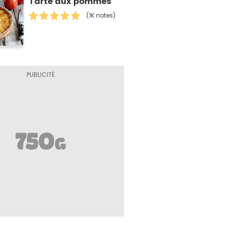
Tarte aux pommes
(1K notes)