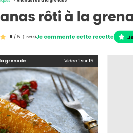
tiques
Ananas rôti à la grenade
anas rôti à la gren
Je commente cette recette
5
/ 5
Je
(1 note)
 la grenade
Video 1 sur 15