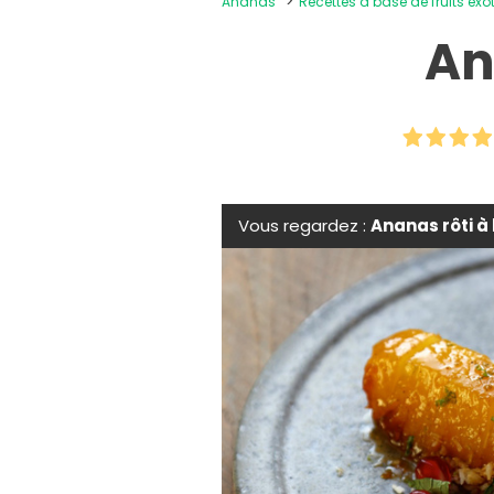
Ananas
Recettes à base de fruits exo
An
Vous regardez :
Ananas rôti à