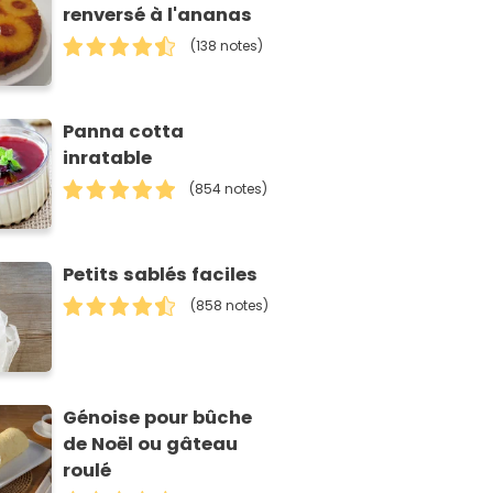
renversé à l'ananas
(138 notes)
Panna cotta
inratable
(854 notes)
Petits sablés faciles
(858 notes)
Génoise pour bûche
de Noël ou gâteau
roulé