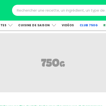
TTES
CUISINE DE SAISON
VIDÉOS
CLUB 750G
R