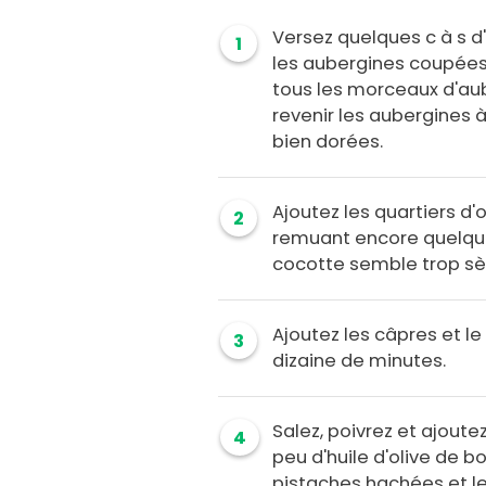
Versez quelques c à s d'
1
les aubergines coupées 
tous les morceaux d'aub
revenir les aubergines à
bien dorées.
Ajoutez les quartiers d'o
2
remuant encore quelques
cocotte semble trop sè
Ajoutez les câpres et le
3
dizaine de minutes.
Salez, poivrez et ajoute
4
peu d'huile d'olive de b
pistaches hachées et l