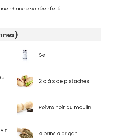
une chaude soirée d'été
onnes)
Sel
 de
2 c à s de pistaches
Poivre noir du moulin
 vin
4 brins d'origan