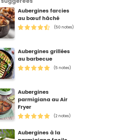
 suggérées
Aubergines farcies
au bœuf hâché
(50 notes)
Aubergines grillées
au barbecue
(5 notes)
Aubergines
parmigiana au Air
Fryer
(2 notes)
Aubergines à la