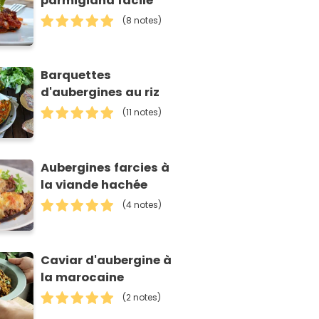
parmigiana facile
(8 notes)
Barquettes
d'aubergines au riz
(11 notes)
Aubergines farcies à
la viande hachée
(4 notes)
Caviar d'aubergine à
la marocaine
(2 notes)