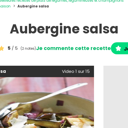
Meilleures recettes de plats de légumes, légumineuses et champignons
maison
Aubergine salsa
Aubergine salsa
Je commente cette recette
5
/ 5
J
(2 notes)
lsa
Video 1 sur 15