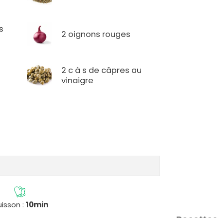
s
2 oignons rouges
2 c à s de câpres au
vinaigre
isson :
10min