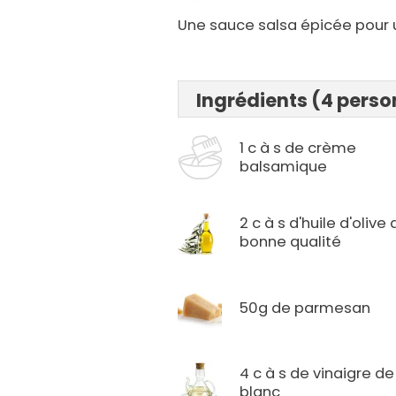
Une sauce salsa épicée pour 
Ingrédients (4 pers
1 c à s de crème
balsamique
2 c à s d'huile d'olive
bonne qualité
50g de parmesan
4 c à s de vinaigre de
blanc