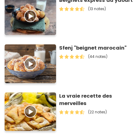
Beignets express au yaourt
(13 notes)
Sfenj "beignet marocain"
(44 notes)
La vraie recette des
merveilles
(22 notes)