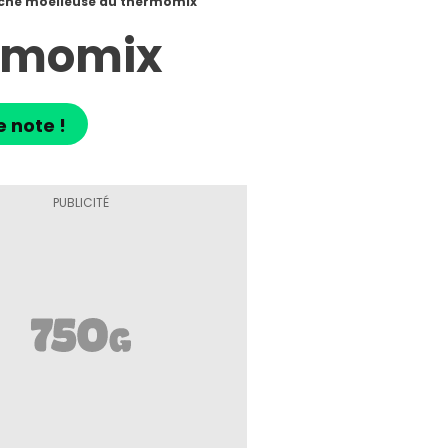
che moelleuse au thermomix
ermomix
e note !