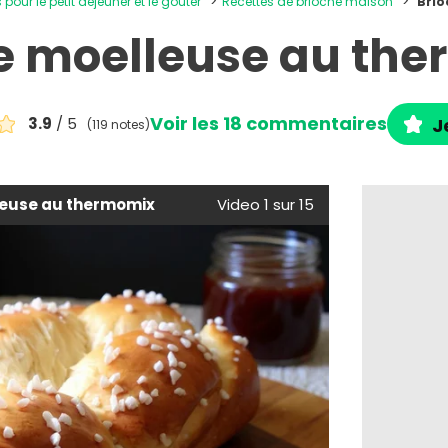
 pour le petit déjeuner et le goûter
Recettes de brioche maison
Brio
e moelleuse au th
Voir les 18 commentaires
3.9
/ 5
J
(119 notes)
leuse au thermomix
Video 1 sur 15