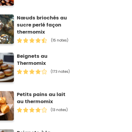
Nœuds briochés au
sucre perlé façon
thermomix
(15 notes)
Beignets au
Thermomix
(173 notes)
Petits pains au lait
au thermomix
(13 notes)