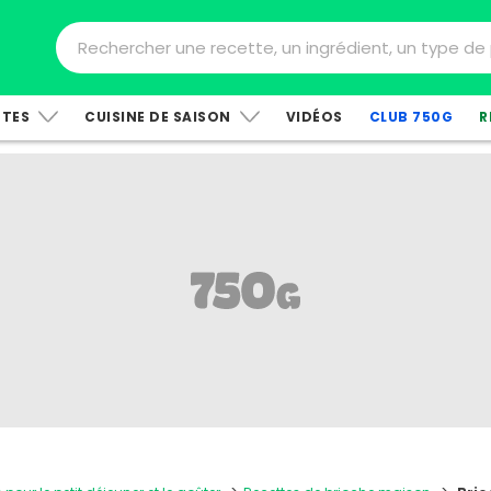
TTES
CUISINE DE SAISON
VIDÉOS
CLUB 750G
R