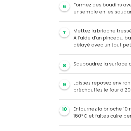
Formez des boudins avec
6
ensemble en les soudan
Mettez la brioche tress
7
A l'aide d'un pinceau, 
délayé avec un tout pet
Saupoudrez la surface d
8
Laissez reposez enviro
9
préchauffez le four à 2
Enfournez la brioche 10 
10
160°C et faites cuire pe