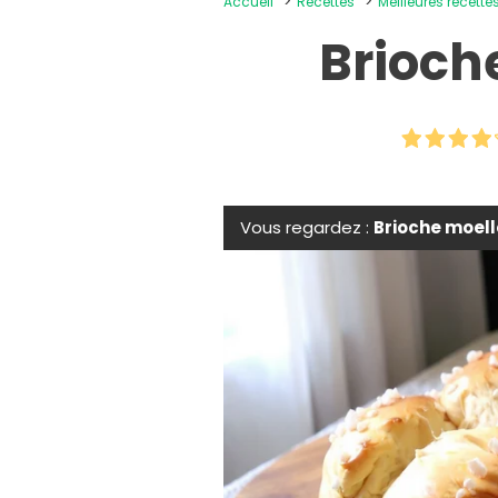
Accueil
Recettes
Meilleures recettes
Brioch
Vous regardez :
Brioche moel