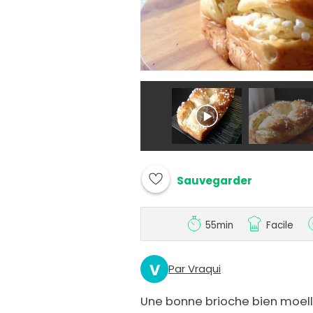
Sauvegarder
55min
Facile
V
Par Vraqui
Une bonne brioche bien moelle