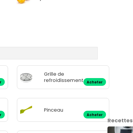
Grille de
refroidissement
r
Acheter
Pinceau
r
Acheter
Recette