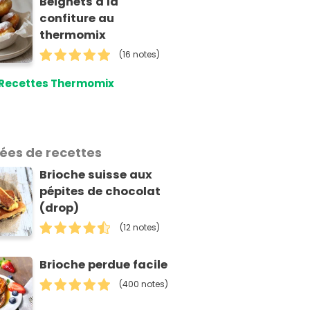
Beignets à la
confiture au
thermomix
(16 notes)
Recettes Thermomix
dées de recettes
Brioche suisse aux
pépites de chocolat
(drop)
(12 notes)
Brioche perdue facile
(400 notes)