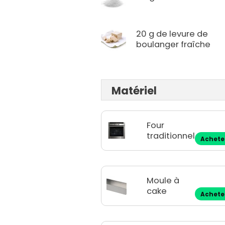
20 g de levure de
boulanger fraîche
Matériel
Four
traditionnel
Achete
Moule à
cake
Achete