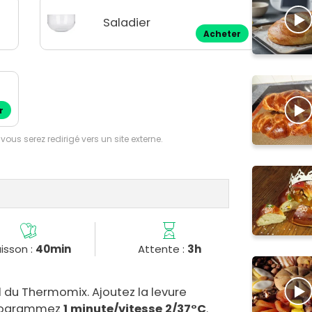
Saladier
Acheter
r
 vous serez redirigé vers un site externe.
isson :
40min
Attente :
3h
ol du Thermomix. Ajoutez la levure
 Programmez
1 minute/vitesse 2/37°C
.