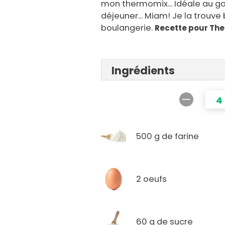
mon thermomix... Idéale au g
déjeuner... Miam! Je la trouve
boulangerie.
Recette pour Th
Ingrédients
4
500 g de farine
2 oeufs
60 g de sucre