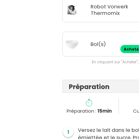
Robot Vorwerk
Thermomix
Bol(s)
Achete
En cliquant sur "Acheter",
Préparation
Préparation :
15min
Cu
Versez le lait dans le b
1
émiettée et le sucre.