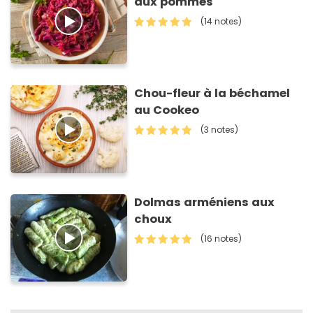
aux pommes
(14 notes)
Chou-fleur à la béchamel
au Cookeo
(3 notes)
Dolmas arméniens aux
choux
(16 notes)