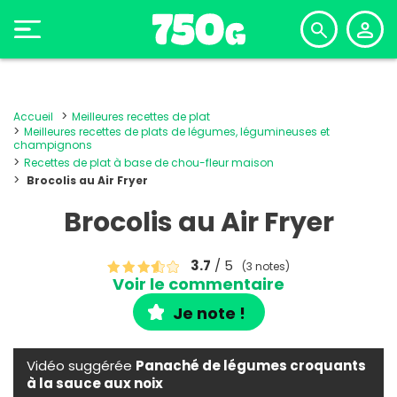
Accueil
Meilleures recettes de plat
Meilleures recettes de plats de légumes, légumineuses et
champignons
Recettes de plat à base de chou-fleur maison
Brocolis au Air Fryer
Brocolis au Air Fryer
3.7
/ 5
(3 notes)
Voir le commentaire
Je note !
Vidéo suggérée
Panaché de légumes croquants
à la sauce aux noix