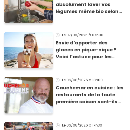
absolument laver vos
légumes même bio selon
cette experte en hygiène
Le 07/08/2026
à 07h00
Envie d’apporter des
glaces en pique-nique ?
Voici l’astuce pour les
transporter facilement et
les conserver sans qu’elles
ne fondent !
Le 06/08/2026
à 18h00
Cauchemar en cuisine : les
restaurants de la toute
première saison sont-ils
encore ouverts ?
Le 06/08/2026
à 17h30