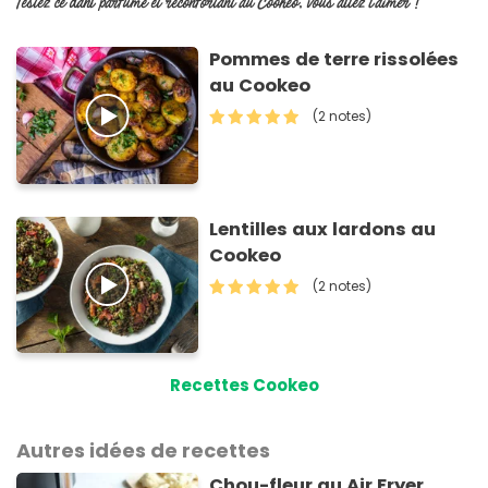
Testez ce dahl parfumé et réconfortant au Cookeo, vous allez l'aimer !
Pommes de terre rissolées
au Cookeo
(2 notes)
Lentilles aux lardons au
Cookeo
(2 notes)
Recettes Cookeo
Autres idées de recettes
Chou-fleur au Air Fryer