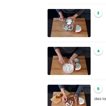
3
4
5
des l