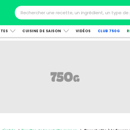
TTES
CUISINE DE SAISON
VIDÉOS
CLUB 750G
R