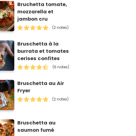
Bruchetta tomate,
mozzarella et
jambon cru
(2 notes)
Bruschetta à la
burrata et tomates
cerises confites
(6 notes)
Bruschetta au Air
Fryer
(2 notes)
Bruschetta au
saumon fumé