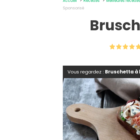
Accueil
Recettes
Meilleures recette
Sponsorisé
Brusch
Vous regardez :
Bruschetta à