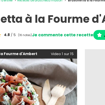
s d'entrée
Recettes de bruschetta maison
Bruschetta à la Fourm
etta à la Fourme d
Je commente cette recette
4.8
/ 5
(16 notes)
 la Fourme d'Ambert
Video 1 sur 15