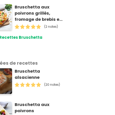
Bruschetta aux
poivrons grillés,
fromage de brebis et
pignons de pin
(2 notes)
Recettes Bruschetta
dées de recettes
Bruschetta
alsacienne
(20 notes)
Bruschetta aux
poivrons