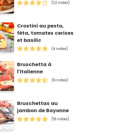
(22 notes)
Crostini au pesto,
féta, tomates cerises
et basilic
(4 notes)
Bruschetta à
l'Italienne
(6 notes)
Bruschettas au
jambon de Bayonne
(16 notes)