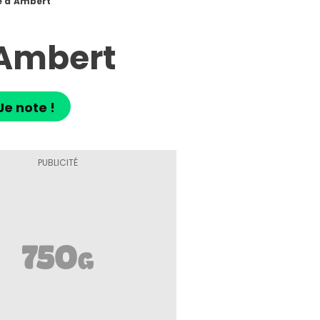
e d'Ambert
'Ambert
Je note !