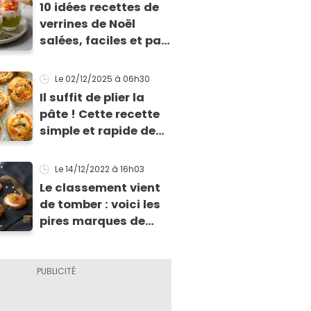
10 idées recettes de
verrines de Noël
salées, faciles et pas
chères pour les fêtes
Le 02/12/2025
à 06h30
Il suffit de plier la
pâte ! Cette recette
simple et rapide de
feuilletés va vous
sauver pour l’apéritif
Le 14/12/2022
à 16h03
de Noël
Le classement vient
de tomber : voici les
pires marques de
truite fumée selon 60
millions de
consommateurs