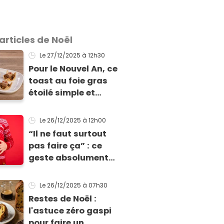
articles de Noël
Le 27/12/2025
à 12h30
Pour le Nouvel An, ce
toast au foie gras
étoilé simple et
bluffant fait toujours
son effet
Le 26/12/2025
à 12h00
“Il ne faut surtout
pas faire ça” : ce
geste absolument
éviter après un repas
très calorique, selon
Le 26/12/2025
à 07h30
ce médecin
Restes de Noël :
l'astuce zéro gaspi
pour faire un