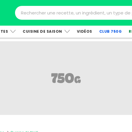
TTES
CUISINE DE SAISON
VIDÉOS
CLUB 750G
R