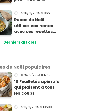
tiramisu avec votre
vieux Panettone
Le 26/12/2025
à 06h30
Repas de Noël :
utilisez vos restes
avec ces recettes
faciles !
Derniers articles
les de Noël populaires
Le 20/10/2023
à 17h21
10 Feuilletés apéritifs
qui plaisent à tous
les coups
Le 21/12/2025
à 19h00