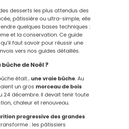
 des desserts les plus attendus des
lacée, pâtissière ou ultra-simple, elle
rendre quelques bases techniques :
rème et la conservation. Ce guide
u’il faut savoir pour réussir une
vois vers nos guides détaillés.
la bûche de Noël ?
 bûche était…
une vraie bûche
. Au
laient un gros
morceau de bois
u 24 décembre. Il devait tenir toute
ction, chaleur et renouveau.
rition progressive des grandes
 transforme : les pâtissiers