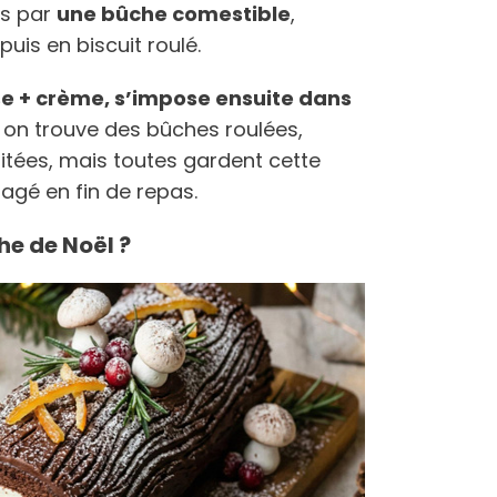
is par
une bûche comestible
,
is en biscuit roulé.
e + crème, s’impose ensuite dans
i, on trouve des bûches roulées,
itées, mais toutes gardent cette
tagé en fin de repas.
e de Noël ?