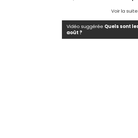
Voir la suit
Vidéo suggérée
Quels sont le
août ?