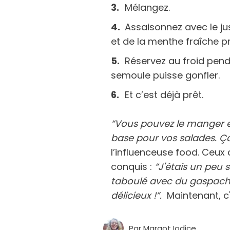
Mélangez.
Assaisonnez avec le jus
et de la menthe fraîche p
Réservez au froid pend
semoule puisse gonfler.
Et c’est déjà prêt.
“Vous pouvez le mange
base pour vos salades. Ça
l’influenceuse food. Ceux 
conquis :
“J'étais un peu s
taboulé avec du gaspacho 
délicieux !”.
Maintenant, c'
Par
Margot Iodice