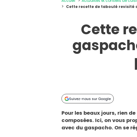
Accueil
Actualités et conseils de cuis
Cette recette de taboulé revisité 
Cette re
gaspacho
Suivez-nous sur Google
Pour les beaux jours, rien d
composées. Ici, on vous prop
avec du gaspacho. On se ré