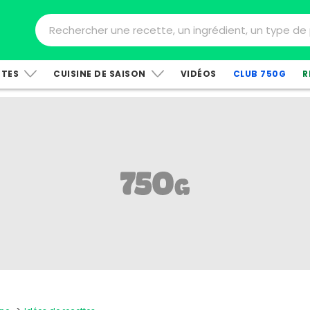
TTES
CUISINE DE SAISON
VIDÉOS
CLUB 750G
R