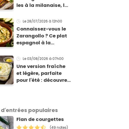
les à la milanaise, la
version panée et
dorée qui change du
Le 28/07/2026
à 12h00
gratin classique
Connaissez-vous le
Zarangollo ? Ce plat
espagnol à la
courgette, prêt en 15
min pour moins de 3
Le 03/08/2026
à 07h00
€ !
Une version fraîche
et légère, parfaite
pour l'été : découvrez
le tiramisu au citron
de Viviana, la
gagnante de Top
Chef !
 d'entrées populaires
Flan de courgettes
(49 notes)