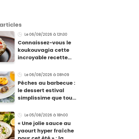
articles
Le 06/08/2026
à 12h30
Connaissez-vous le
koukouvagia cette
incroyable recette
grecque à base de
pain rassis et de
Le 06/08/2026
à 08h09
tomates
Pêches au barbecue :
le dessert estival
simplissime que tous
vos invités vont vous
réclamer
Le 05/08/2026
à 18h00
« Une jolie sauce au
yaourt hyper fraîche
pour cet été » : la