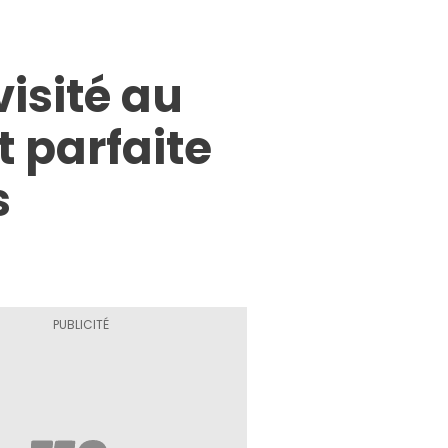
visité au
 parfaite
s