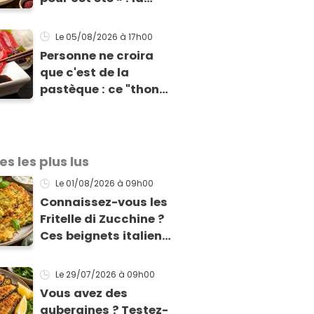
recette express du
chef Éric Frechon
Le 05/08/2026
à 17h00
pour accompagner
Personne ne croira
vos grillades
que c'est de la
pastèque : ce "thon"
vegan est
totalement bluffant
es les plus lus
Le 01/08/2026
à 09h00
Connaissez-vous les
Fritelle di Zucchine ?
Ces beignets italiens
à la courgette prêts
en 10 min sont un pur
Le 29/07/2026
à 09h00
délice !
Vous avez des
aubergines ? Testez-