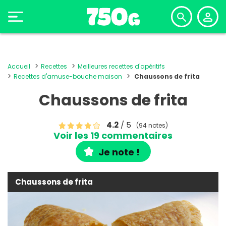
Accueil
Recettes
Meilleures recettes d'apéritifs
Recettes d'amuse-bouche maison
Chaussons de frita
Chaussons de frita
4.2
/ 5
(94 notes)
Voir les 19 commentaires
Je note !
Chaussons de frita