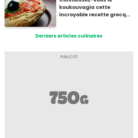
koukouvagia cette
incroyable recette grecque
à base de pain rassis et de
tomates
Derniers articles culinaires