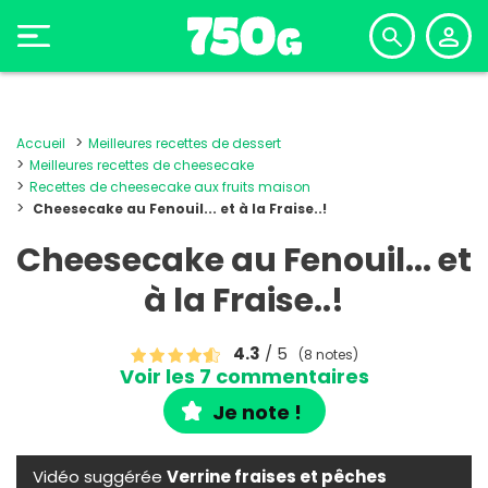
Accueil
Meilleures recettes de dessert
Meilleures recettes de cheesecake
Recettes de cheesecake aux fruits maison
Cheesecake au Fenouil... et à la Fraise..!
Cheesecake au Fenouil... et
à la Fraise..!
4.3
/ 5
(8 notes)
Voir les 7 commentaires
Je note !
Vidéo suggérée
Verrine fraises et pêches