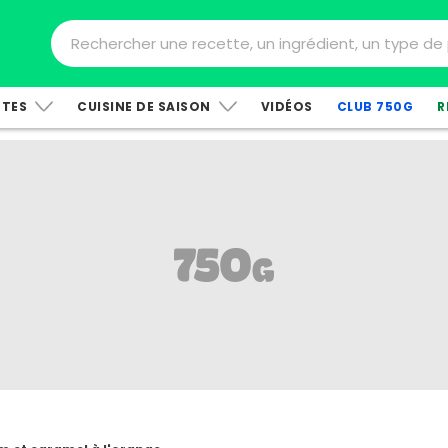
TTES
CUISINE DE SAISON
VIDÉOS
CLUB 750G
R