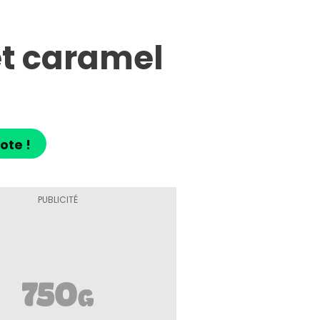
t caramel
ote !