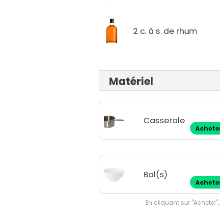
2 c. à s. de rhum
Matériel
Casserole
Achete
Bol(s)
Achete
En cliquant sur "Acheter",