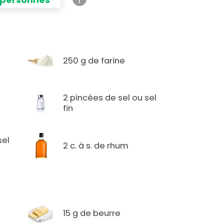
250 g de farine
2 pincées de sel ou sel
fin
sel
2 c. à s. de rhum
15 g de beurre