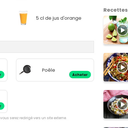
Recettes
5 cl de jus d'orange
Poêle
r
Acheter
r
 vous serez redirigé vers un site externe.