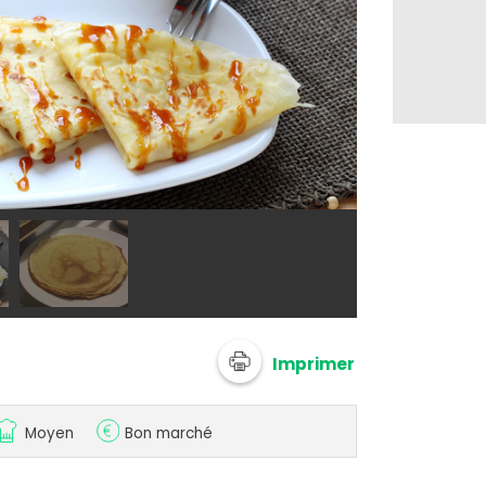
<p>&copy; Sil
Imprimer
Moyen
Bon marché