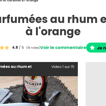
 et caramel à l'orange
arfumées au rhum e
à l'orange
Voir le commentaire
4.8
/ 5
Je n
(16 notes)
mées au rhum et
Video 1 sur 15