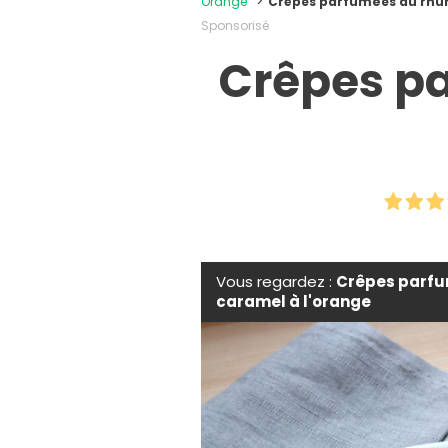
Orange
Crêpes parfumées au rhum
Sponsorisé
Crêpes p
Vous regardez :
Crêpes parfu
caramel à l'orange