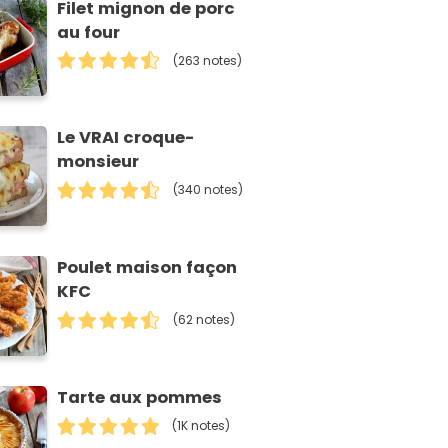
Filet mignon de porc
au four
(263 notes)
Le VRAI croque-
monsieur
(340 notes)
Poulet maison façon
KFC
(62 notes)
Tarte aux pommes
(1K notes)