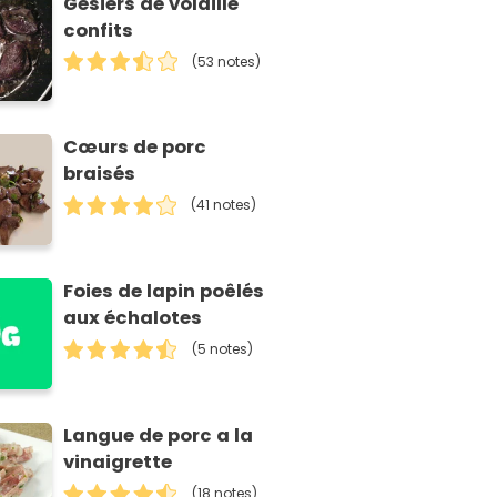
Gésiers de volaille
confits
(53 notes)
Cœurs de porc
braisés
(41 notes)
Foies de lapin poêlés
aux échalotes
(5 notes)
Langue de porc a la
vinaigrette
(18 notes)