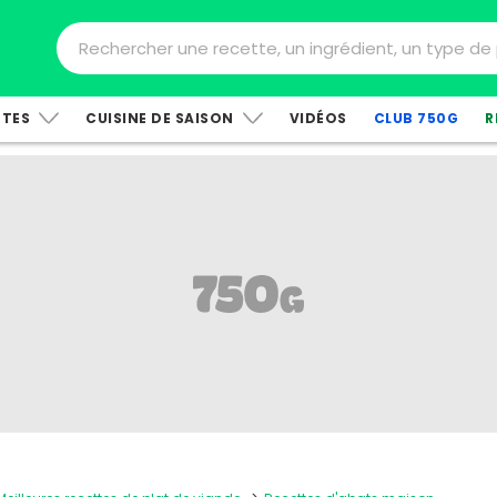
TTES
CUISINE DE SAISON
VIDÉOS
CLUB 750G
R