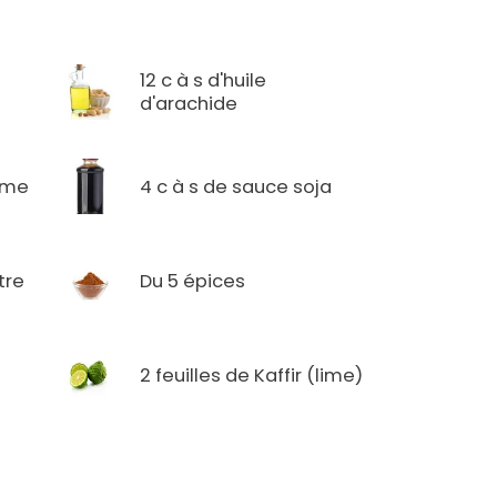
12 c à s d'huile
d'arachide
same
4 c à s de sauce soja
tre
Du 5 épices
2 feuilles de Kaffir (lime)