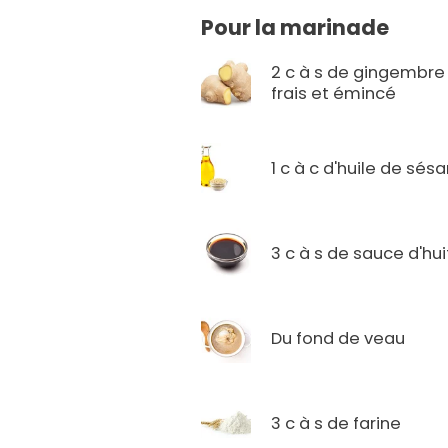
Pour la marinade
2 c à s de gingembre
frais et émincé
1 c à c d'huile de sé
3 c à s de sauce d'hui
Du fond de veau
3 c à s de farine