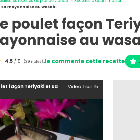
Meilleures recettes de plat de viande
Recettes d'abats maison
t sa mayonnaise au wasabi
 poulet façon Teriy
ayonnaise au wasa
Je commente cette recette
4.5
/ 5
(39 notes)
et façon Teriyaki et sa
Video 1 sur 15