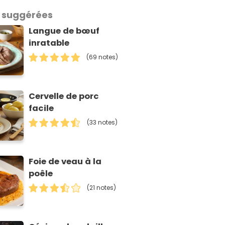
 suggérées
Langue de bœuf
inratable
(69 notes)
Cervelle de porc
facile
(33 notes)
Foie de veau à la
poêle
(21 notes)