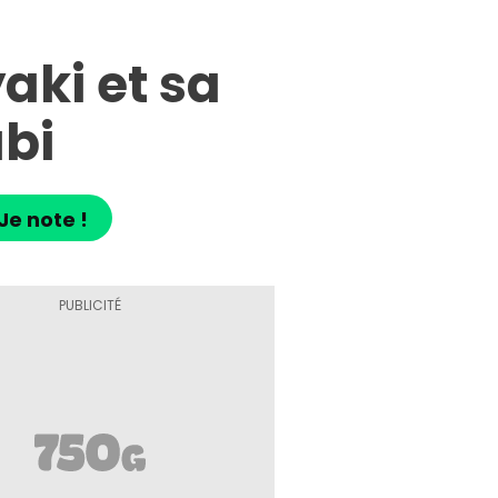
aki et sa
bi
Je note !