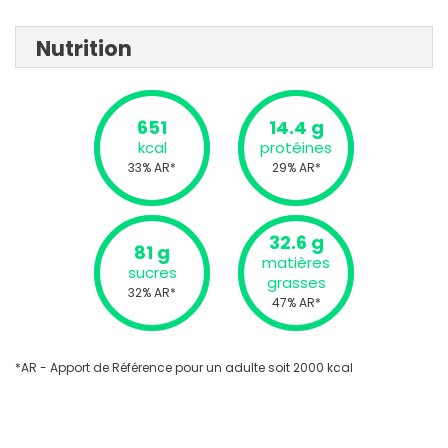
Nutrition
651
14.4 g
kcal
protéines
33% AR*
29% AR*
32.6 g
81 g
matières
sucres
grasses
32% AR*
47% AR*
*AR - Apport de Référence pour un adulte soit 2000 kcal