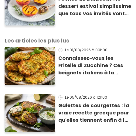
dessert estival simplissime
que tous vos invités vont
vous réclamer
Les articles les plus lus
Le 01/08/2026
à 09h00
Connaissez-vous les
Fritelle di Zucchine ? Ces
beignets italiens à la
courgette prêts en 10 min
sont un pur délice !
Le 05/08/2026
à 12h00
Galettes de courgettes : la
vraie recette grecque pour
qu'elles tiennent enfin à la
cuisson