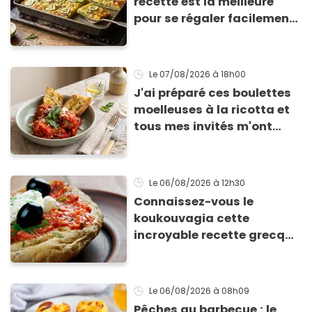
recette est la meilleure
pour se régaler facilement
avec des courgettes en été
Le 07/08/2026
à 18h00
J'ai préparé ces boulettes
moelleuses à la ricotta et
tous mes invités m'ont
supplié d'avoir la recette !
Le 06/08/2026
à 12h30
Connaissez-vous le
koukouvagia cette
incroyable recette grecque
à base de pain rassis et de
tomates
Le 06/08/2026
à 08h09
Pêches au barbecue : le