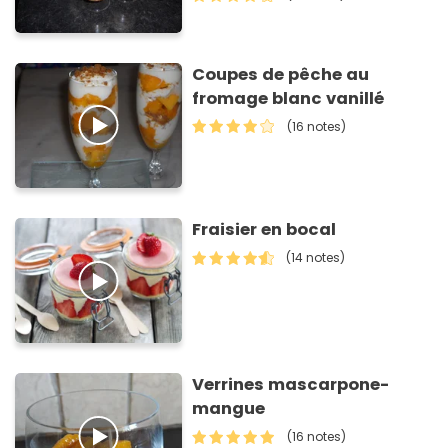
Coupes de pêche au
fromage blanc vanillé
(16 notes)
Fraisier en bocal
(14 notes)
Verrines mascarpone-
mangue
(16 notes)