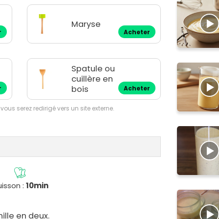
Maryse
r
Acheter
Spatule ou
cuillère en
bois
r
Acheter
 vous serez redirigé vers un site externe.
isson :
10min
ille en deux.