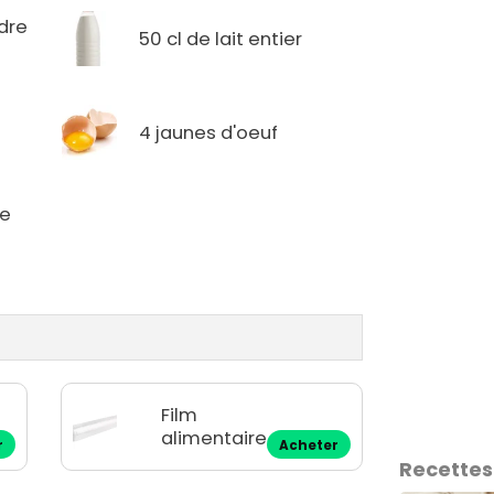
dre
50 cl de lait entier
4 jaunes d'oeuf
de
Film
alimentaire
r
Acheter
Recettes