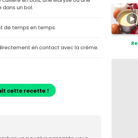
 cuillère en bois, une Maryse ou une
e dans un bol.
ant de temps en temps.
Re
 directement en contact avec la crème.
ait cette recette !