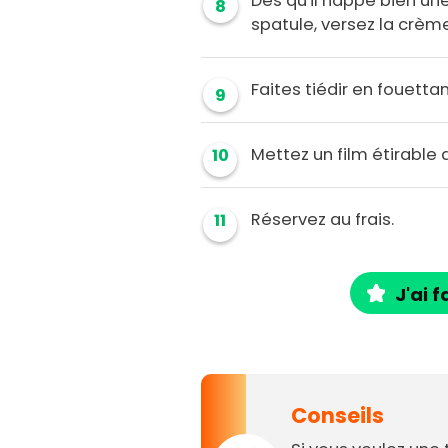
Dès qu'il nappe bien une
8
spatule, versez la crèm
Faites tiédir en fouett
9
Mettez un film étirable
10
Réservez au frais.
11
J'ai f
Conseils