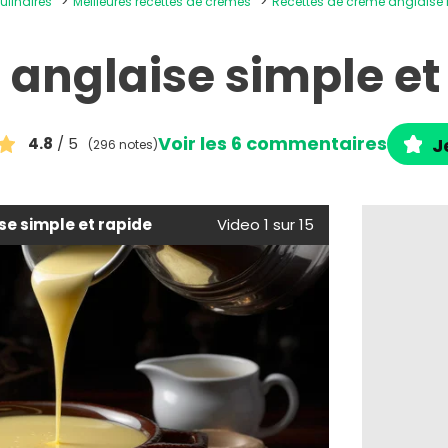
ulinaires
Meilleures recettes de crèmes
Recettes de crème anglaise
anglaise simple et
Voir les 6 commentaires
4.8
/ 5
J
(296 notes)
e simple et rapide
Video 1 sur 15