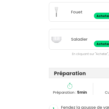
Fouet
Achete
Saladier
Achete
En cliquant sur "Acheter",
Préparation
Préparation :
5min
Cu
Fendez la gousse de van
1