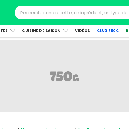
TTES
CUISINE DE SAISON
VIDÉOS
CLUB 750G
R