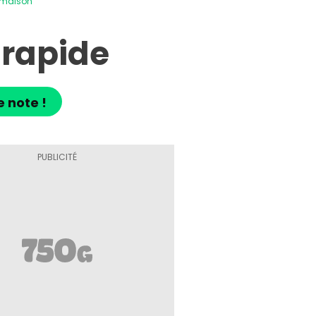
 maison
 rapide
e note !