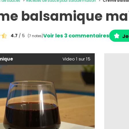
es de sauces
Recettes de sauce pour salade maison
Crème balsa
me balsamique ma
Voir les 3 commentaires
4.7
/ 5
Je
(7 notes)
mique
Video 1 sur 15