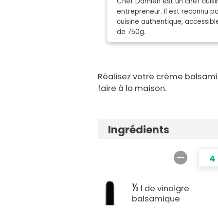
Chef Damien est un chef cuisin
entrepreneur. Il est reconnu 
cuisine authentique, accessibl
de 750g.
Réalisez votre crème balsamiq
faire à la maison.
Ingrédients
4
½
l de vinaigre
balsamique