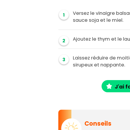
Versez le vinaigre bals
1
sauce soja et le miel.
Ajoutez le thym et le lau
2
Laissez réduire de moiti
3
sirupeux et nappante.
J'ai f
Conseils