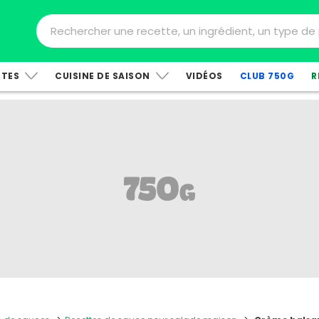
TTES
CUISINE DE SAISON
VIDÉOS
CLUB 750G
R