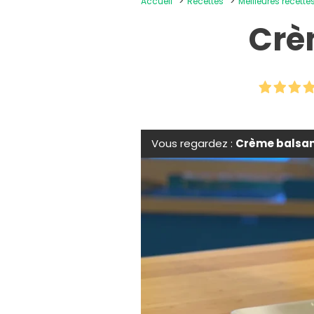
Accueil
Recettes
Meilleures recett
Crè
Vous regardez :
Crème balsa