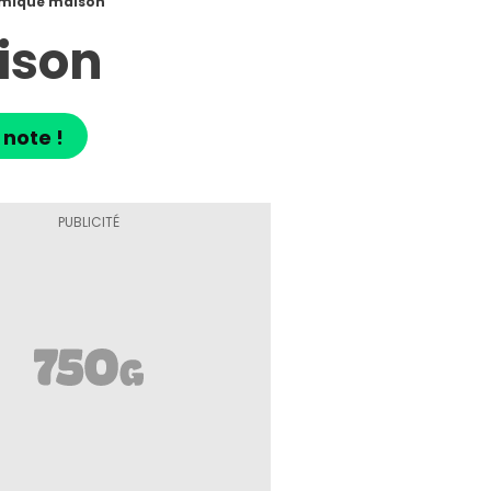
mique maison
ison
 note !