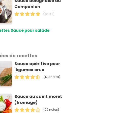
Sauce bolognaise au
Companion
(1 note)
ettes Sauce pour salade
dées de recettes
Sauce apéritive pour
légumes crus
(179 notes)
Sauce au saint moret
(fromage)
(29 notes)