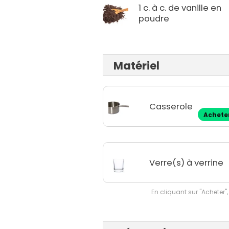
1 c. à c. de vanille en
poudre
Matériel
Casserole
Achete
Verre(s) à verrine
En cliquant sur "Acheter",