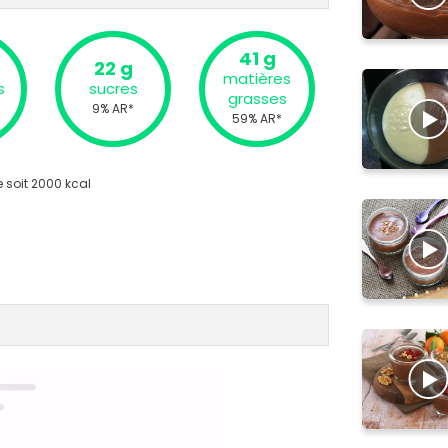
41 g
22 g
matières
s
sucres
grasses
9% AR*
59% AR*
 soit 2000 kcal