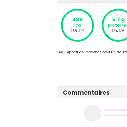
485
5.7 g
kcal
protéine
25% AR*
12% AR*
*AR - Apport de Référence pour un adulte
Commentaires