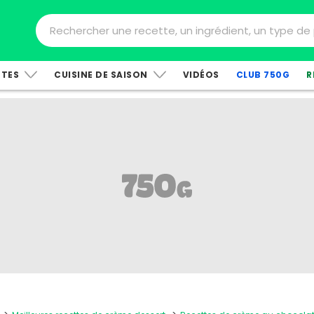
TTES
CUISINE DE SAISON
VIDÉOS
CLUB 750G
R