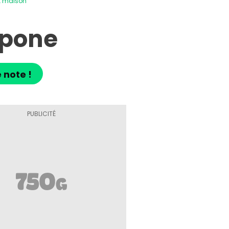
t maison
rpone
 note !