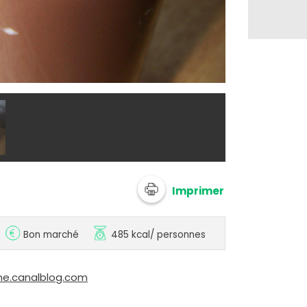
@ sandriH7H
Imprimer
Bon marché
485 kcal
/ personnes
me.canalblog.com