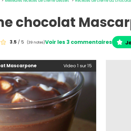
Meilleures recettes de crème dessert
Recettes de crème au chocola
e chocolat Masca
Voir les 3 commentaires
3.5
/ 5
Je
(39 notes)
lat Mascarpone
Video 1 sur 15