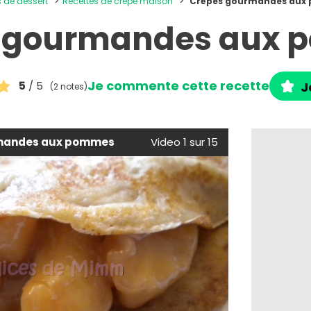
s de dessert
Recettes de crêpe maison
Crêpes gourmandes aux
 gourmandes aux
Je commente cette recette
5
/ 5
J
(2 notes)
mandes aux pommes
Video 1 sur 15