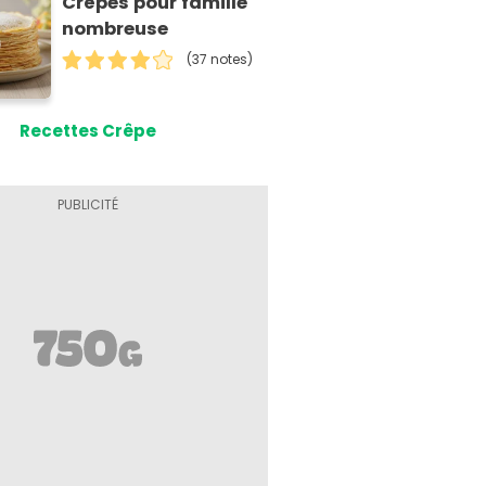
Crêpes pour famille
nombreuse
(37 notes)
Recettes Crêpe