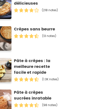
délicieuses
(218 notes)
Crêpes sans beurre
(13 notes)
Pâte à crêpes : la
meilleure recette
facile et rapide
(1.3K notes)
Pâte à crêpes
sucrées inratable
(98 notes)