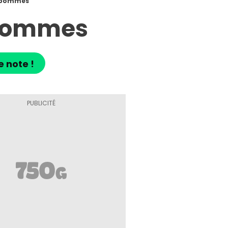
 pommes
 pommes
e note !