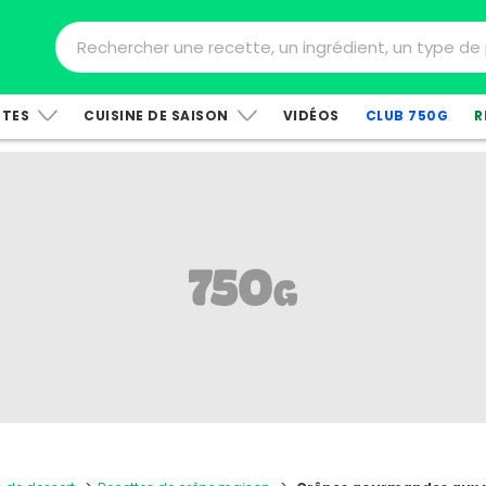
TTES
CUISINE DE SAISON
VIDÉOS
CLUB 750G
R