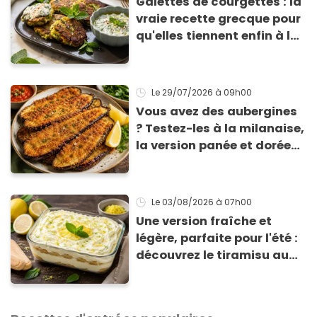
Galettes de courgettes : la
vraie recette grecque pour
qu'elles tiennent enfin à la
cuisson
Le 29/07/2026
à 09h00
Vous avez des aubergines
? Testez-les à la milanaise,
la version panée et dorée
qui change du gratin
classique
Le 03/08/2026
à 07h00
Une version fraîche et
légère, parfaite pour l'été :
découvrez le tiramisu au
citron de Viviana, la
gagnante de Top Chef !