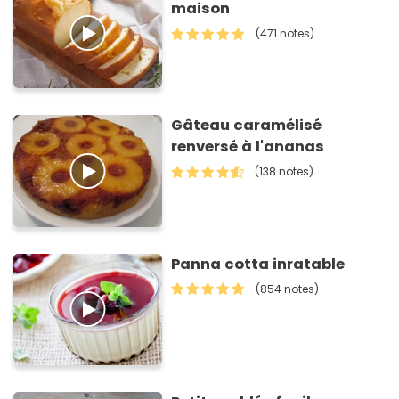
maison
(471 notes)
Gâteau caramélisé
renversé à l'ananas
(138 notes)
Panna cotta inratable
(854 notes)