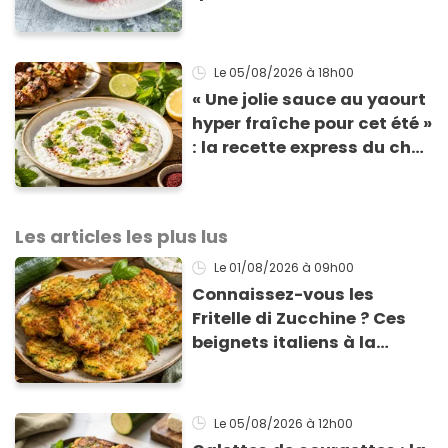
vous réclamer
Le 05/08/2026
à 18h00
« Une jolie sauce au yaourt
hyper fraîche pour cet été »
: la recette express du chef
Éric Frechon pour
accompagner vos
grillades
Les articles les plus lus
Le 01/08/2026
à 09h00
Connaissez-vous les
Fritelle di Zucchine ? Ces
beignets italiens à la
courgette prêts en 10 min
sont un pur délice !
Le 05/08/2026
à 12h00