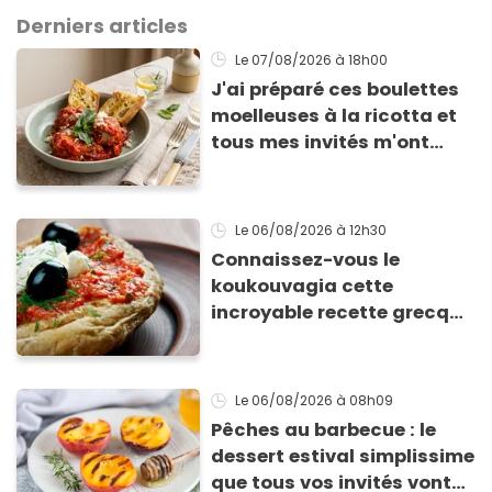
Derniers articles
Le 07/08/2026
à 18h00
J'ai préparé ces boulettes
moelleuses à la ricotta et
tous mes invités m'ont
supplié d'avoir la recette !
Le 06/08/2026
à 12h30
Connaissez-vous le
koukouvagia cette
incroyable recette grecque
à base de pain rassis et de
tomates
Le 06/08/2026
à 08h09
Pêches au barbecue : le
dessert estival simplissime
que tous vos invités vont