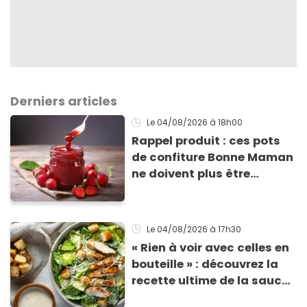
Derniers articles
Le 04/08/2026
à 18h00
Rappel produit : ces pots
de confiture Bonne Maman
ne doivent plus être
consommés en raison d'un
risque de présence de
morceaux de verre
Le 04/08/2026
à 17h30
« Rien à voir avec celles en
bouteille » : découvrez la
recette ultime de la sauce
César par un chef étoilé