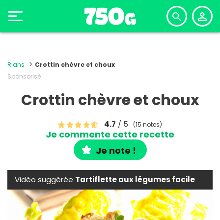
Rians
Crottin chèvre et choux
Sponsorisé
Crottin chèvre et choux
4.7
/ 5
(15 notes)
Je commente cette recette
Je note !
Vidéo suggérée
Tartiflette aux légumes facile