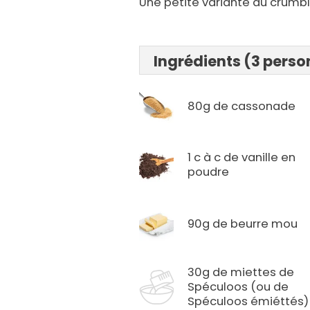
Une petite variante du crumble
Ingrédients (3 pers
80g de cassonade
1 c à c de vanille en
poudre
90g de beurre mou
30g de miettes de
Spéculoos (ou de
Spéculoos émiéttés)