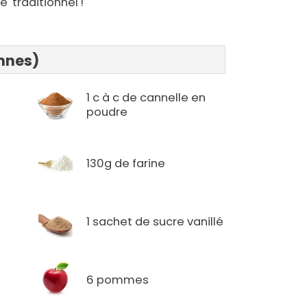
 'traditionnel'!
onnes)
1 c à c de cannelle en
poudre
130g de farine
1 sachet de sucre vanillé
6 pommes