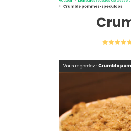
Accueil
Meilleures recettes de dessert
Crumble pommes-spéculoos
Crum
Vous regardez :
Crumble pom