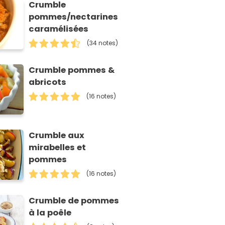
Crumble
pommes/nectarines
caramélisées
(34 notes)
Crumble pommes &
abricots
(16 notes)
Crumble aux
mirabelles et
pommes
(16 notes)
Crumble de pommes
à la poêle