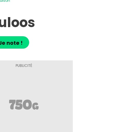
aison
uloos
Je note !