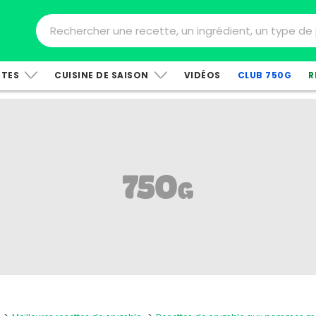
TTES
CUISINE DE SAISON
VIDÉOS
CLUB 750G
R