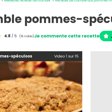
Meilleures recettes de crumble
Recettes de crumble aux pommes m
ble pommes-spéc
Je commente cette recette
4.8
/ 5
(16 notes)
mes-spéculoos
Video 1 sur 15