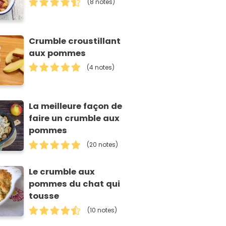
(8 notes)
Crumble croustillant
aux pommes
(4 notes)
La meilleure façon de
faire un crumble aux
pommes
(20 notes)
Le crumble aux
pommes du chat qui
tousse
(10 notes)