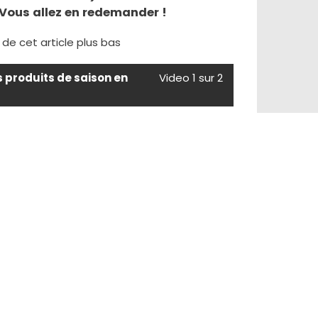
ous allez en redemander !
e de cet article plus bas
s produits de saison en
Video 1 sur 2