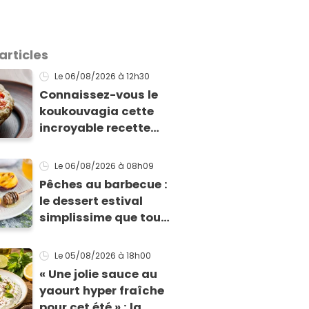
articles
Le 06/08/2026
à 12h30
Connaissez-vous le
koukouvagia cette
incroyable recette
grecque à base de
pain rassis et de
Le 06/08/2026
à 08h09
tomates
Pêches au barbecue :
le dessert estival
simplissime que tous
vos invités vont vous
réclamer
Le 05/08/2026
à 18h00
« Une jolie sauce au
yaourt hyper fraîche
pour cet été » : la