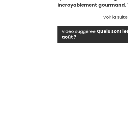
incroyablement gourmand. V
Voir la suit
Vidéo suggérée
Quels sont le
août ?