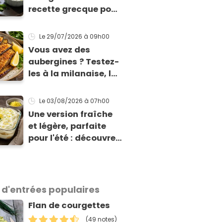
recette grecque pour
qu'elles tiennent
enfin à la cuisson
Le 29/07/2026
à 09h00
Vous avez des
aubergines ? Testez-
les à la milanaise, la
version panée et
dorée qui change du
Le 03/08/2026
à 07h00
gratin classique
Une version fraîche
et légère, parfaite
pour l'été : découvrez
le tiramisu au citron
de Viviana, la
gagnante de Top
Chef !
 d'entrées populaires
Flan de courgettes
(49 notes)