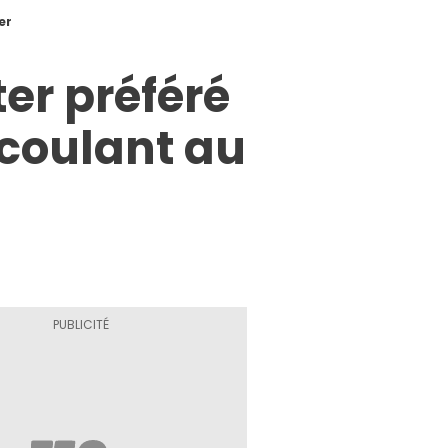
er
er préféré
e coulant au