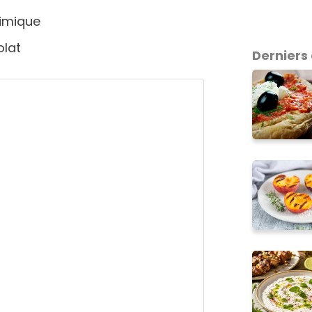
himique
olat
Derniers 