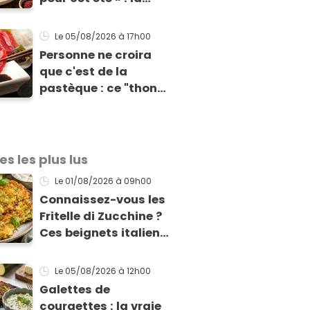
recette express du
chef Éric Frechon
Le 05/08/2026
à 17h00
pour accompagner
Personne ne croira
vos grillades
que c'est de la
pastèque : ce "thon"
vegan est
totalement bluffant
es les plus lus
Le 01/08/2026
à 09h00
Connaissez-vous les
Fritelle di Zucchine ?
Ces beignets italiens
à la courgette prêts
en 10 min sont un pur
Le 05/08/2026
à 12h00
délice !
Galettes de
courgettes : la vraie