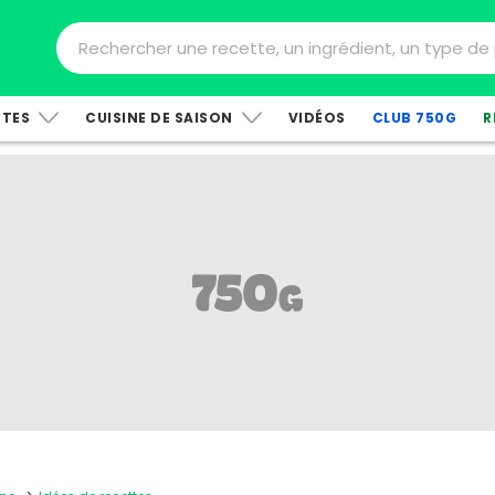
TTES
CUISINE DE SAISON
VIDÉOS
CLUB 750G
R