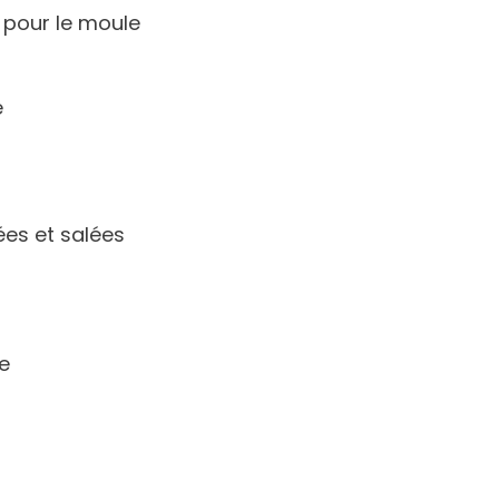
 pour le moule
e
ées et salées
e