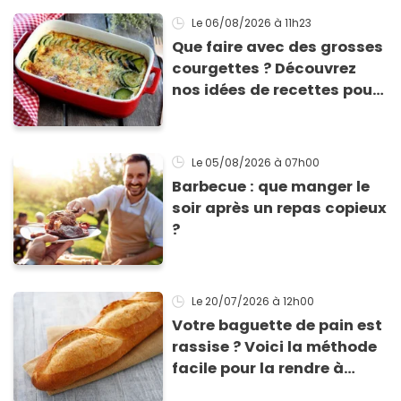
ne fondent !
Le 06/08/2026
à 11h23
Que faire avec des grosses
courgettes ? Découvrez
nos idées de recettes pour
les cuisiner
Le 05/08/2026
à 07h00
Barbecue : que manger le
soir après un repas copieux
?
Le 20/07/2026
à 12h00
Votre baguette de pain est
rassise ? Voici la méthode
facile pour la rendre à
nouveau consommable !