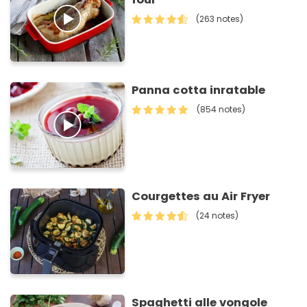
(263 notes)
Panna cotta inratable
(854 notes)
Courgettes au Air Fryer
(24 notes)
Spaghetti alle vongole