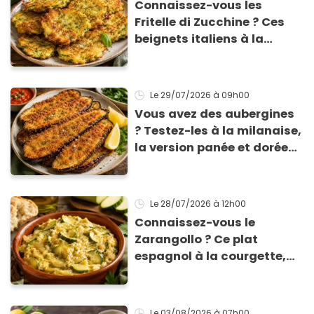
Connaissez-vous les
Fritelle di Zucchine ? Ces
beignets italiens à la
courgette prêts en 10 min
sont un pur délice !
Le 29/07/2026
à 09h00
Vous avez des aubergines
? Testez-les à la milanaise,
la version panée et dorée
qui change du gratin
classique
Le 28/07/2026
à 12h00
Connaissez-vous le
Zarangollo ? Ce plat
espagnol à la courgette,
prêt en 15 min pour moins
de 3 € !
Le 03/08/2026
à 07h00