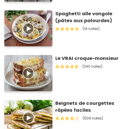
Spaghetti alle vongole
(pâtes aux palourdes)
(14 notes)
Le VRAI croque-monsieur
(340 notes)
Beignets de courgettes
râpées faciles
(509 notes)