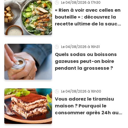
morceaux de verre
Le 04/08/2026
à 17h30
« Rien à voir avec celles en
bouteille » : découvrez la
recette ultime de la sauce
César par un chef étoilé
Le 04/08/2026
à 16h31
Quels sodas ou boissons
gazeuses peut-on boire
pendant la grossesse ?
Le 04/08/2026
à 16h00
Vous adorez le tiramisu
maison ? Pourquoi le
consommer après 24h au
frigo présente un risque
d'intoxication