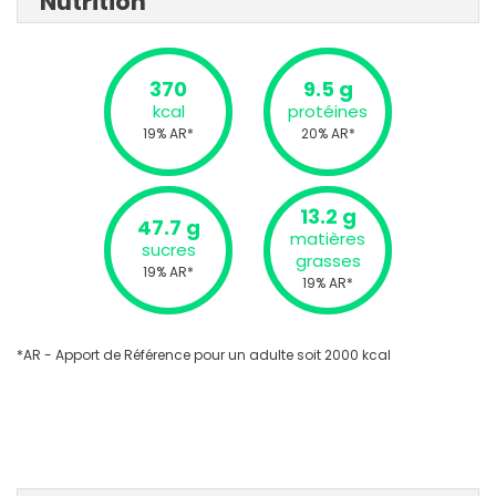
Nutrition
370
9.5 g
kcal
protéines
19% AR*
20% AR*
13.2 g
47.7 g
matières
sucres
grasses
19% AR*
19% AR*
*AR - Apport de Référence pour un adulte soit 2000 kcal