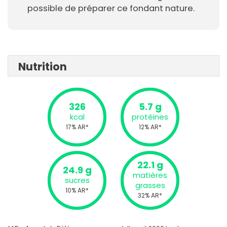
possible de préparer ce fondant nature.
Nutrition
326
5.7 g
kcal
protéines
17% AR*
12% AR*
22.1 g
24.9 g
matières
sucres
grasses
10% AR*
32% AR*