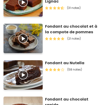
Lignac
(31 notes)
Fondant au chocolat et à
la compote de pommes
(21 notes)
Fondant au Nutella
(58 notes)
Fondant au chocolat
rapide