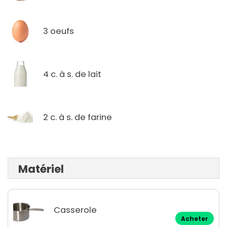
3 oeufs
4 c. à s. de lait
2 c. à s. de farine
Matériel
Casserole
Acheter