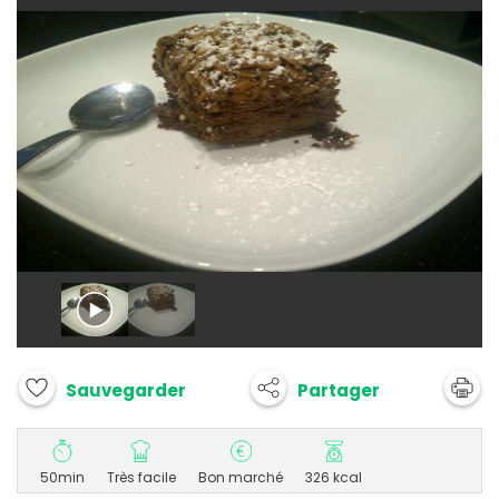
Partager
Sauvegarder
50min
Très facile
Bon marché
326 kcal