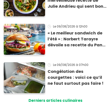
merveilleuse recette de
Julie Andrieu qui sent bon
le Sud
Le 09/08/2026
à 12h00
« Le meilleur sandwich de
l’été » : Norbert Tarayre
dévoile sa recette du Pan
Bagnat ultra-simple et
irrésistible !
Le 09/08/2026
à 07h00
Congélation des
courgettes : voici ce qu’il
ne faut surtout pas faire !
Derniers articles culinaires