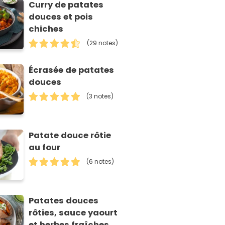
Curry de patates
douces et pois
chiches
(29 notes)
Écrasée de patates
douces
(3 notes)
Patate douce rôtie
au four
(6 notes)
Patates douces
rôties, sauce yaourt
et herbes fraîches