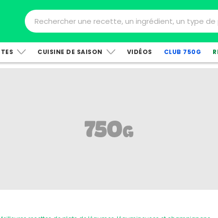
TTES
CUISINE DE SAISON
VIDÉOS
CLUB 750G
R