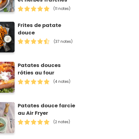
(11 notes)
Frites de patate
douce
(37 notes)
Patates douces
rôties au four
(4 notes)
Patates douce farcie
au Air Fryer
(2 notes)