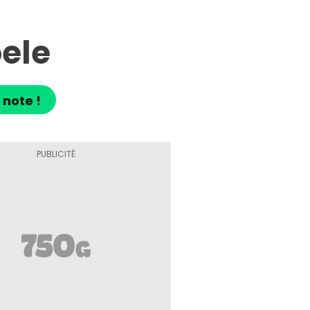
oele
 note !