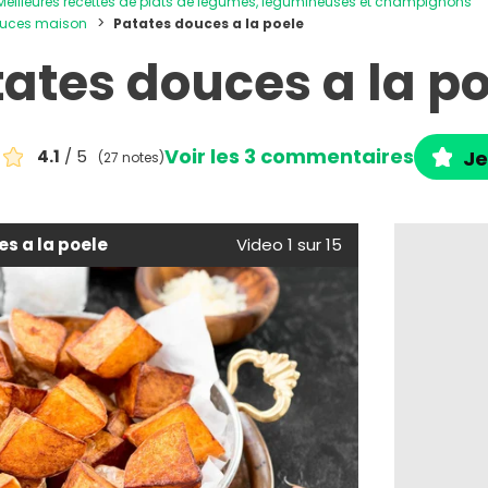
Meilleures recettes de plats de légumes, légumineuses et champignons
douces maison
Patates douces a la poele
ates douces a la p
Voir les 3 commentaires
4.1
/ 5
Je
(27 notes)
s a la poele
Video 1 sur 15