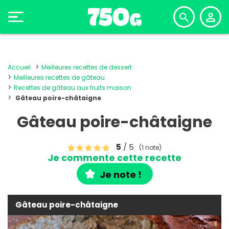
Accueil
Meilleures recettes de dessert
Meilleures recettes de gâteau
Recettes de gâteau aux fruits maison
Gâteau poire-châtaigne
Gâteau poire-châtaigne
5
/ 5
(1 note)
Je commente cette recette
Je note !
Gâteau poire-châtaigne