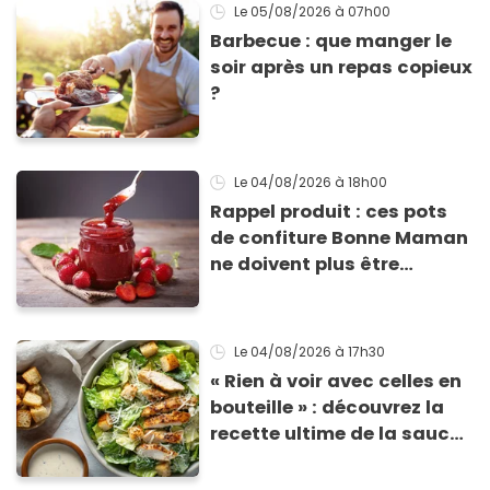
Le 05/08/2026
à 07h00
Barbecue : que manger le
soir après un repas copieux
?
Le 04/08/2026
à 18h00
Rappel produit : ces pots
de confiture Bonne Maman
ne doivent plus être
consommés en raison d'un
risque de présence de
morceaux de verre
Le 04/08/2026
à 17h30
« Rien à voir avec celles en
bouteille » : découvrez la
recette ultime de la sauce
César par un chef étoilé