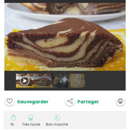
Partager
Sauvegarder
1h
Très facile
Bon marché