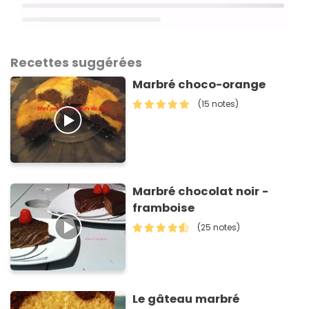
Recettes suggérées
Marbré choco-orange
(15 notes)
Marbré chocolat noir -
framboise
(25 notes)
Le gâteau marbré