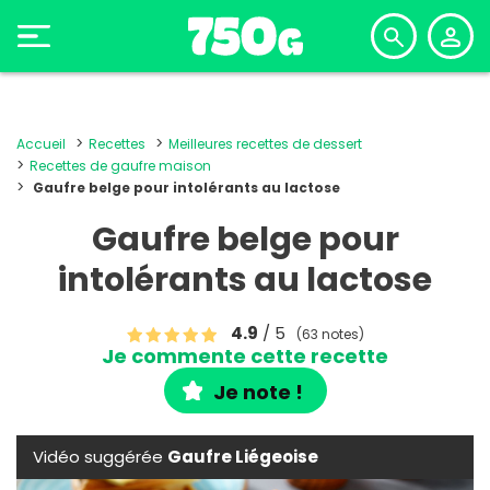
Accueil
Recettes
Meilleures recettes de dessert
Recettes de gaufre maison
Gaufre belge pour intolérants au lactose
Gaufre belge pour
intolérants au lactose
4.9
/ 5
(63 notes)
Je commente cette recette
Je note !
Vidéo suggérée
Gaufre Liégeoise