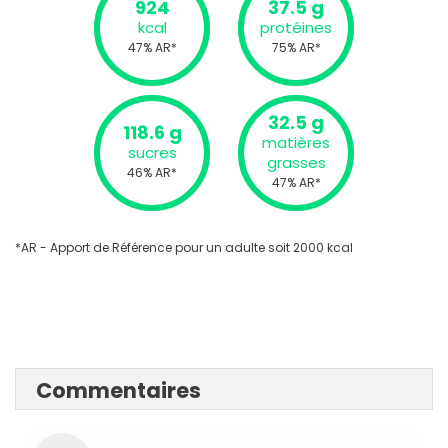
924
37.5 g
kcal
protéines
47% AR*
75% AR*
32.5 g
118.6 g
matières
sucres
grasses
46% AR*
47% AR*
*AR - Apport de Référence pour un adulte soit 2000 kcal
Commentaires