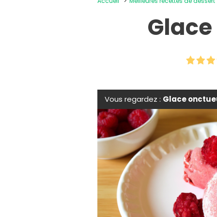
Accueil
Meilleures recettes de dessert
Glace
Vous regardez :
Glace onctue