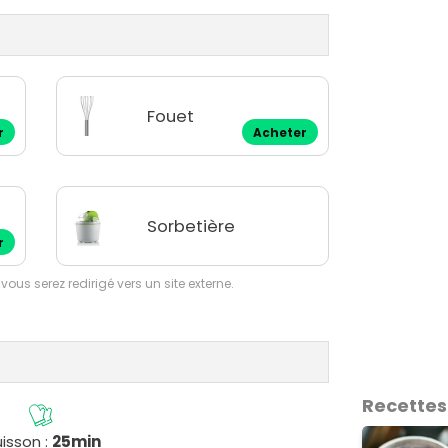
Fouet
r
Acheter
Sorbetière
r
 vous serez redirigé vers un site externe.
Recettes
isson :
25min