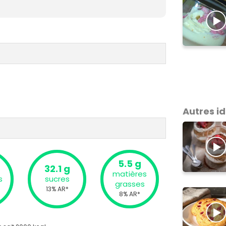
Autres i
5.5 g
32.1 g
matières
s
sucres
grasses
13% AR*
8% AR*