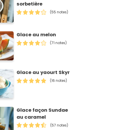
sorbetière
(55 notes)
Glace au melon
(71 notes)
Glace au yaourt Skyr
(16 notes)
Glace façon Sundae
au caramel
(57 notes)