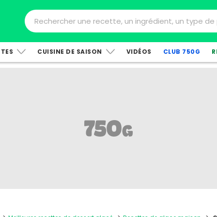
TTES
CUISINE DE SAISON
VIDÉOS
CLUB 750G
R