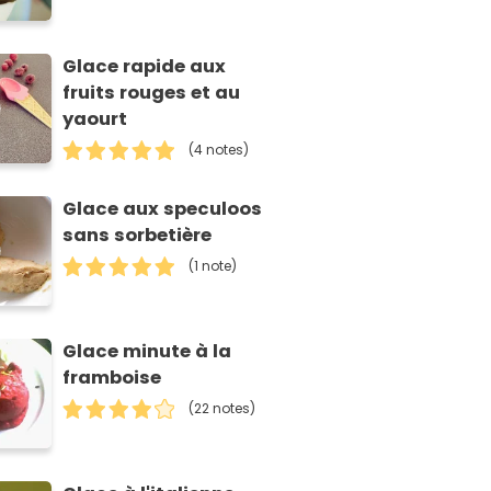
Glace rapide aux
fruits rouges et au
yaourt
(4 notes)
Glace aux speculoos
sans sorbetière
(1 note)
Glace minute à la
framboise
(22 notes)