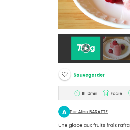
Sauvegarder
1h 10min
Facile
A
Par Aline BARATTE
Une glace aux fruits frais rafr