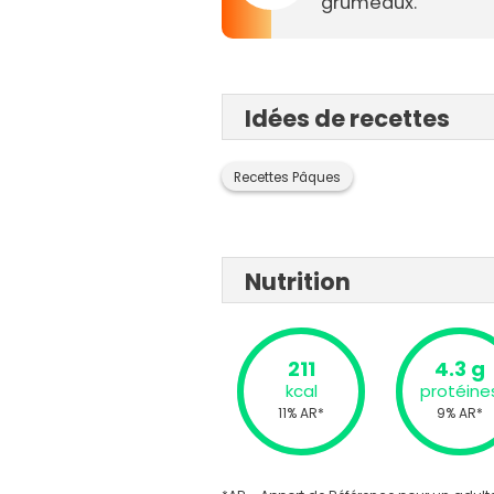
grumeaux.
Idées de recettes
Recettes Pâques
Nutrition
211
4.3 g
kcal
protéine
11% AR*
9% AR*