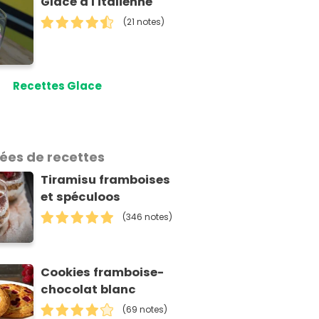
Glace à l'italienne
(21 notes)
Recettes Glace
dées de recettes
Tiramisu framboises
et spéculoos
(346 notes)
Cookies framboise-
chocolat blanc
(69 notes)