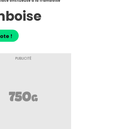
lace onctueuse à la framboise
mboise
ote !