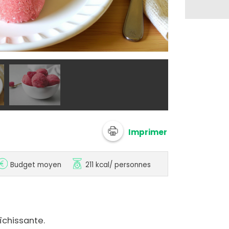
@ 750g Imagi
Imprimer
Budget moyen
211 kcal
/ personnes
aîchissante.