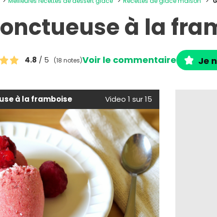
Meilleures recettes de dessert glacé
Recettes de glace maison
G
 onctueuse à la fra
Voir le commentaire
4.8
/ 5
Je n
(18 notes)
use à la framboise
Video 1 sur 15