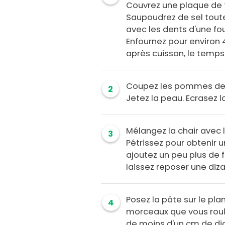
Couvrez une plaque de 
Saupoudrez de sel toute
avec les dents d'une fo
Enfournez pour environ 4
après cuisson, le temps 
Coupez les pommes de t
2
Jetez la peau. Ecrasez 
Mélangez la chair avec l
3
Pétrissez pour obtenir un
ajoutez un peu plus de 
laissez reposer une diz
Posez la pâte sur le pla
4
morceaux que vous roul
de moins d'un cm de d