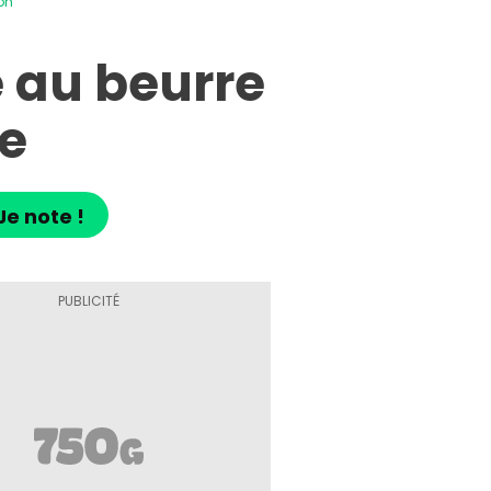
on
 au beurre
ge
Je note !