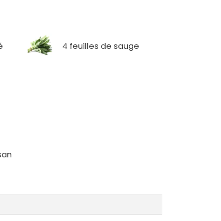
é
4 feuilles de sauge
san