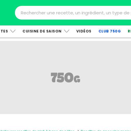
TTES
CUISINE DE SAISON
VIDÉOS
CLUB 750G
R