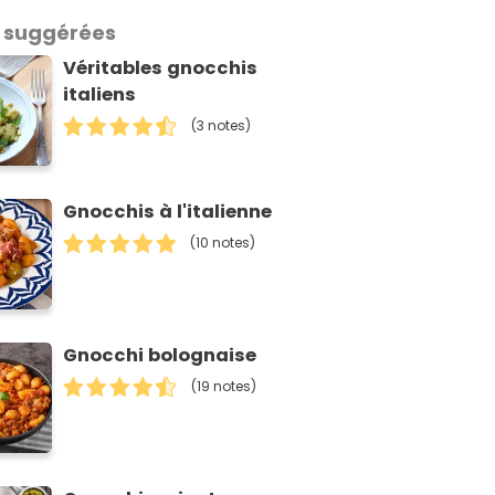
 suggérées
Véritables gnocchis
italiens
(3 notes)
Gnocchis à l'italienne
(10 notes)
Gnocchi bolognaise
(19 notes)