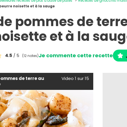
Meilleures recettes de plat à base de pâtes
Recettes de gnocchis mais
eurre noisette et à la sauge
de pommes de terre
oisette et à la sau
Je commente cette recette
4.5
/ 5
(12 notes)
pommes de terre au
Video 1 sur 15
e