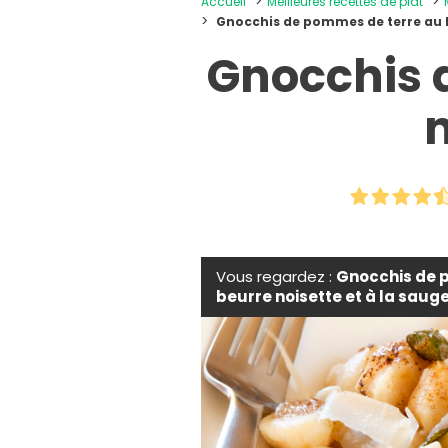
Accueil
Meilleures recettes de plat
Gnocchis de pommes de terre au b
Gnocchis 
n
Vous regardez :
Gnocchis de 
beurre noisette et à la saug