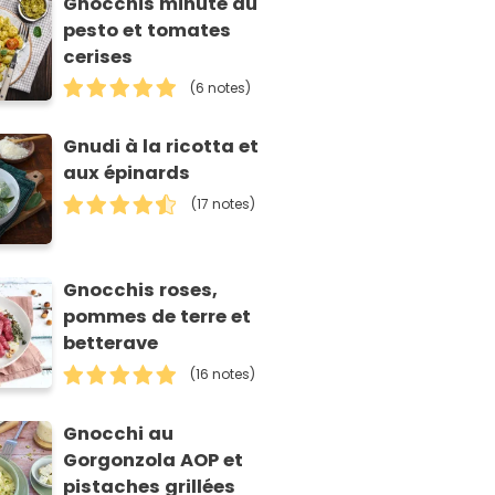
Gnocchis minute au
pesto et tomates
cerises
(6 notes)
Gnudi à la ricotta et
aux épinards
(17 notes)
Gnocchis roses,
pommes de terre et
betterave
(16 notes)
Gnocchi au
Gorgonzola AOP et
pistaches grillées