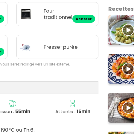
Recettes
Four
traditionnel
r
Acheter
Presse-purée
r
 vous serez redirigé vers un site externe.
isson :
55min
Attente :
15min
 190°C ou Th.6.