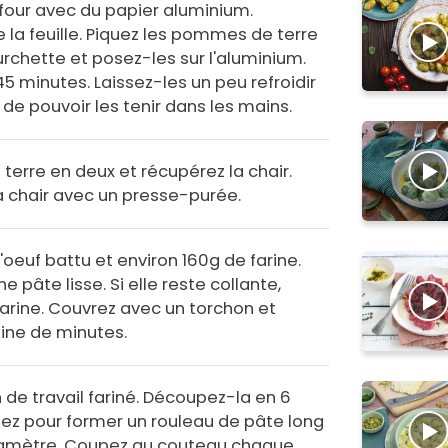
four avec du papier aluminium.
 la feuille. Piquez les pommes de terre
urchette et posez-les sur l'aluminium.
5 minutes. Laissez-les un peu refroidir
de pouvoir les tenir dans les mains.
erre en deux et récupérez la chair.
la chair avec un presse-purée.
'oeuf battu et environ 160g de farine.
e pâte lisse. Si elle reste collante,
farine. Couvrez avec un torchon et
aine de minutes.
n de travail fariné. Découpez-la en 6
ez pour former un rouleau de pâte long
iamètre. Coupez au couteau chaque