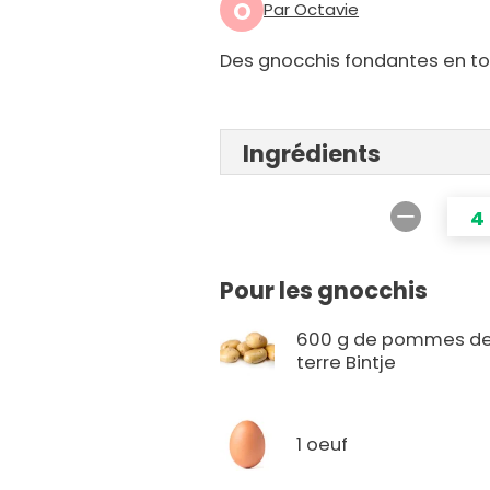
O
Par Octavie
Des gnocchis fondantes en tou
Ingrédients
4
Pour les gnocchis
600 g de pommes d
terre Bintje
1 oeuf