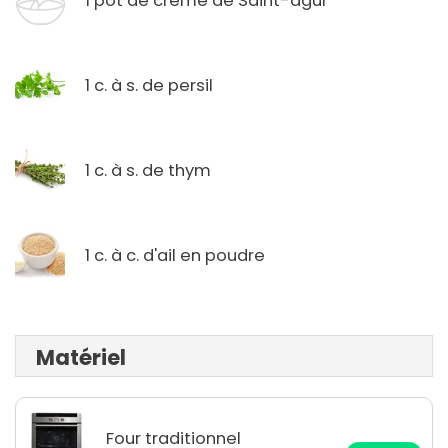
1 pot de crème de Saint-agur
1 c. à s. de persil
1 c. à s. de thym
1 c. à c. d'ail en poudre
Matériel
Four traditionnel